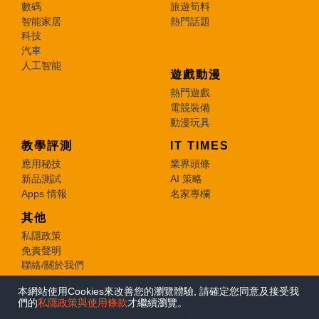
數碼
旅遊筍料
智能家居
熱門話題
科技
汽車
人工智能
遊戲動漫
熱門遊戲
電競裝備
動漫玩具
教學評測
IT TIMES
應用秘技
業界頭條
新品測試
AI 策略
Apps 情報
名家專欄
其他
私隱政策
免責聲明
聯絡/關於我們
本網站使用Cookies來改善您的瀏覽體驗, 請確定您同意及接受我
© 2026 e-zone. All Rights Reserved.
們的
私隱政策與使用條款
才繼續瀏覽。