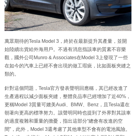
特集
萬眾期待的Tesla Model 3，終於在最新提升其產量，並開
始陸續出貨給外海用戶。不過有消息指該車的質素不容樂
觀，國外公司Munro & Associates在Model 3上發現了一些
在如今的汽車上已經不會出現的做工瑕疵，比如面板夾縫之
類的。
針對這個問題，Tesla官方發表聲明回應稱，其已經改進了
生產過程以減少面板夾縫，整體良品率已經增加了近40%，
更稱Model 3質量可媲美Audi、BMW、Benz，且Tesla還在
朝著向更高的標準努力。該聲明同時也提到了外界對其該車
的過度複雜和重量的擔憂，指出這部分“總會有改進的空
間”，此外，Model 3還考慮了其他車型不會有的電池風險。