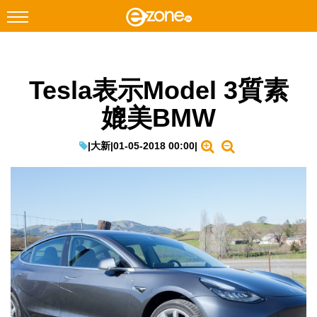
搜尋
Tesla表示Model 3質素
Facebook
Instagram
媲美BMW
科技焦點
網絡生活
|
大新
|
01-05-2018 00:00
|
遊戲動漫
教學評測
EduTech
IT Times
生成式AI與雲端應用
Enterprise Digital Transformation