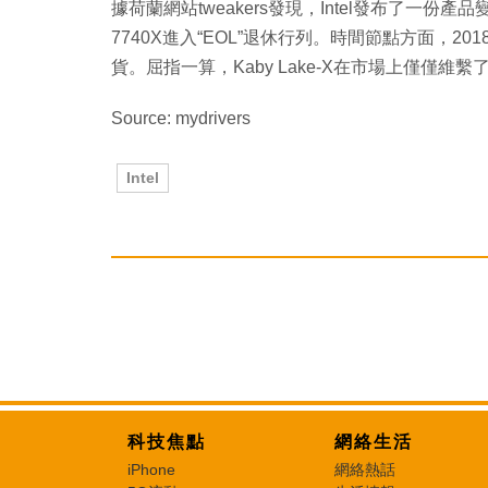
據荷蘭網站tweakers發現，Intel發布了一份產品變更
7740X進入“EOL”退休行列。時間節點方面，20
貨。屈指一算，Kaby Lake-X在市場上僅僅維繫了
Source: mydrivers
Intel
科技焦點
網絡生活
iPhone
網絡熱話