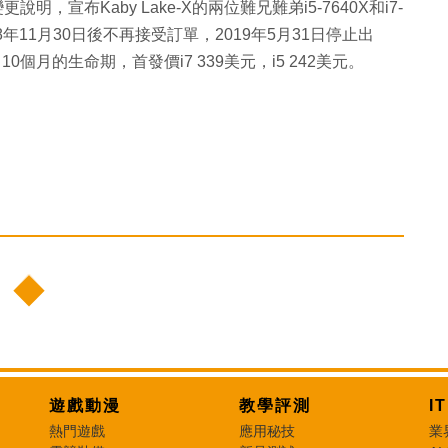
說明，宣布Kaby Lake-X的兩位難兄難弟i5-7640X和i7-
18年11月30日後不再接受訂單，2019年5月31日停止出
10個月的生命期，首發價i7 339美元，i5 242美元。
遊戲動漫
教學評測
I
熱門遊戲
應用秘技
業