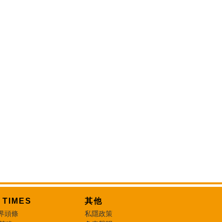
T TIMES
其他
界頭條
私隱政策