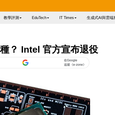
教學評測
EduTech
IT Times
生成式AI與雲端
命種？ Intel 官方宣布退役
在Google
追蹤《e-zone》