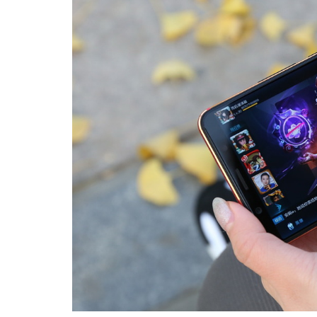
Copy
Link