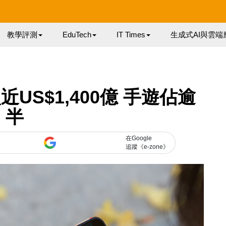
教學評測
EduTech
IT Times
生成式AI與雲端
近US$1,400億 手遊佔逾
半
在Google
追蹤《e-zone》