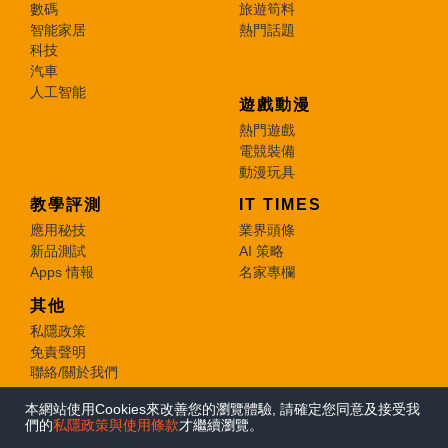
數碼
旅遊筍料
智能家居
熱門話題
科技
汽車
人工智能
遊戲動漫
熱門遊戲
電競裝備
動漫玩具
教學評測
IT TIMES
應用秘技
業界頭條
新品測試
AI 策略
Apps 情報
名家專欄
其他
私隱政策
免責聲明
聯絡/關於我們
本網站使用Cookies來改善您的瀏覽體驗, 請確定您同意及接受我
© 2026 e-zone. All Rights Reserved.
們的
私隱政策與使用條款
才繼續瀏覽。