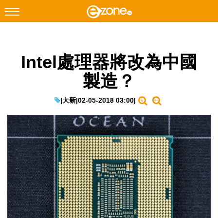
搜尋
Intel處理器將改為中國
Facebook
Instagram
製造？
科技焦點
網絡生活
|
大新
|
02-05-2018 03:00
|
遊戲動漫
教學評測
EduTech
IT Times
生成式AI與雲端應用
Enterprise Digital Transformation