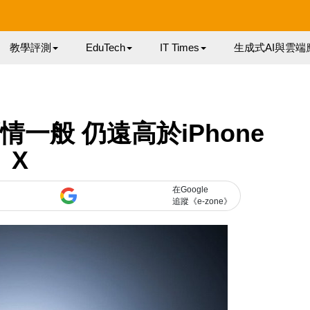
教學評測
EduTech
IT Times
生成式AI與雲端
銷情一般 仍遠高於iPhone
X
在Google
追蹤《e-zone》