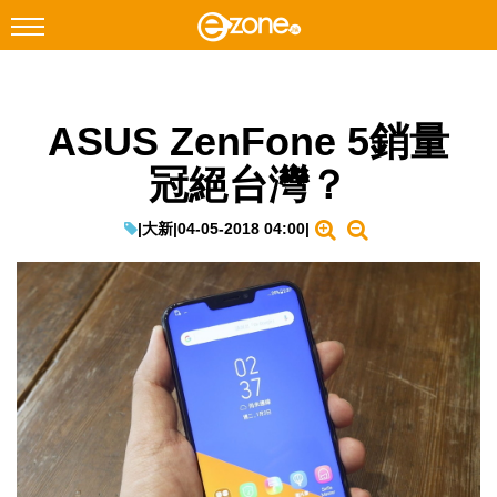
搜尋
ASUS ZenFone 5銷量
Facebook
Instagram
冠絕台灣？
科技焦點
網絡生活
|
大新
|
04-05-2018 04:00
|
遊戲動漫
教學評測
EduTech
IT Times
生成式AI與雲端應用
Enterprise Digital Transformation