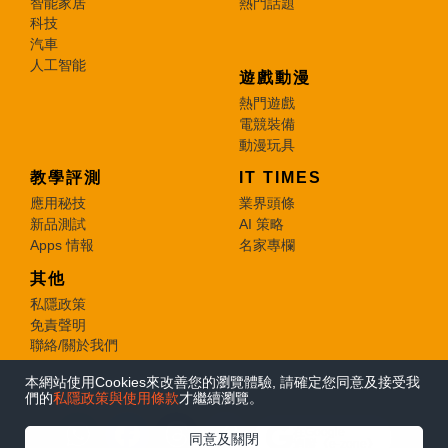
智能家居
熱門話題
科技
汽車
人工智能
遊戲動漫
熱門遊戲
電競裝備
動漫玩具
教學評測
IT TIMES
應用秘技
業界頭條
新品測試
AI 策略
Apps 情報
名家專欄
其他
私隱政策
免責聲明
聯絡/關於我們
本網站使用Cookies來改善您的瀏覽體驗, 請確定您同意及接受我
© 2026 e-zone. All Rights Reserved.
們的
私隱政策與使用條款
才繼續瀏覽。
在Google
同意及關閉
追蹤《e-zone》