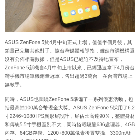
特集
ASUS ZenFone 5於4月中旬正式上場，值值半個月後，其
銷量已完勝其他對手。據台灣媒體報導指，雖然市調機構還
沒有公佈相關數據，但是ASUS已經迫不及待地宣布，
ZenFone 5新機自4月中旬上市以來，已經迅速拿下4月份台
灣手機市場單機銷量冠軍，售出超過3萬台，在台灣市場上
無敵手。
同時，ASUS也圍繞ZenFone 5準備了一系列優惠活動，包
括最高抽100萬台幣現金大獎。ASUS ZenFone 5採用了6.2
寸2246×1080 IPS異形屏設計，屏佔比高達90％，整體身材
和傳統5.5寸手機區別不大，同時搭載驍龍636處理器、4GB
內存、64GB存儲、1200+800萬像素後置雙攝、3300mAh