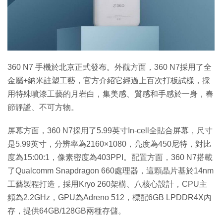
特集
360 N7 手機於北京正式發布。外觀方面，360 N7採用了全
金屬+納米註塑工藝，官方介紹它經過上百次打板試樣，採
用特殊噴漆工藝的月岩白，集美感、質感和手感於一身，春
節靜謐、不可方物。
屏幕方面，360 N7採用了5.99英寸In-cell全貼合屏幕，尺寸
是5.99英寸，分辨率為2160×1080，亮度為450尼特，對比
度為15:00:1，像素密度為403PPI。配置方面，360 N7搭載
了Qualcomm Snapdragon 660處理器，這顆晶片基於14nm
工藝製程打造，採用Kryo 260架構、八核心設計，CPU主
頻為2.2GHz，GPU為Adreno 512，標配6GB LPDDR4X內
存，提供64GB/128GB兩種存儲。