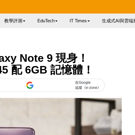
教學評測
EduTech
IT Times
生成式AI與雲端
axy Note 9 現身！
845 配 6GB 記憶體！
在Google
追蹤《e-zone》