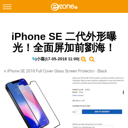
搜尋
iPhone SE 二代外形曝
Facebook
Instagram
光！全面屏加前劉海！
科技焦點
網絡生活
|
小葵
|
17-05-2018 11:00
|
遊戲動漫
教學評測
EduTech
IT Times
生成式AI與雲端應用
Enterprise Digital Transformation