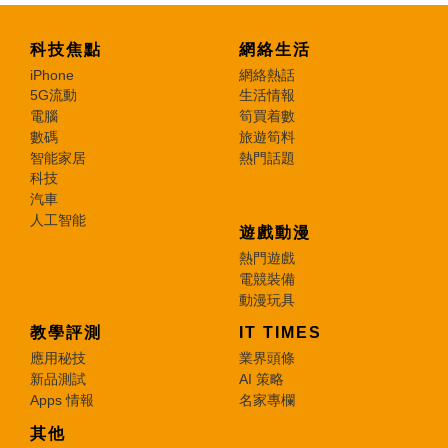
科技焦點
網絡生活
iPhone
網絡熱話
5G流動
生活情報
電腦
筍買着數
數碼
旅遊筍料
智能家居
熱門話題
科技
汽車
人工智能
遊戲動漫
熱門遊戲
電競裝備
動漫玩具
教學評測
IT TIMES
應用秘技
業界頭條
新品測試
AI 策略
Apps 情報
名家專欄
其他