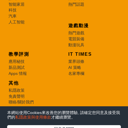
智能家居
熱門話題
科技
汽車
人工智能
遊戲動漫
熱門遊戲
電競裝備
動漫玩具
教學評測
IT TIMES
應用秘技
業界頭條
新品測試
AI 策略
Apps 情報
名家專欄
其他
私隱政策
免責聲明
聯絡/關於我們
本網站使用Cookies來改善您的瀏覽體驗, 請確定您同意及接受我
© 2026 e-zone. All Rights Reserved.
們的
私隱政策與使用條款
才繼續瀏覽。
在Google