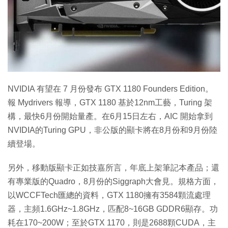
特集
NVIDIA 有望在 7 月份發布 GTX 1180 Founders Edition。
報 Mydrivers 報導，GTX 1180 基於12nm工藝，Turing 架
構，最快6月份開始量產。在6月15日左右，AIC 開始拿到
NVIDIA的Turing GPU，非公版的顯卡將在8月份和9月份陸
續登場。
另外，移動版顯卡正如技嘉所言，年底上架筆記本產品；還
有專業版的Quadro，8月份的Siggraph大會見。規格方面，
以WCCFTech匯總的資料，GTX 1180擁有3584顆流處理
器，主頻1.6GHz~1.8GHz，匹配8~16GB GDDR6顯存。功
耗在170~200W；至於GTX 1170，則是2688顆CUDA，主