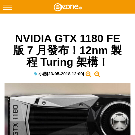
搜尋
NVIDIA GTX 1180 FE
Facebook
Instagram
版 7 月發布！12nm 製
科技焦點
程 Turing 架構！
網絡生活
遊戲動漫
|
小葵
|
23-05-2018 12:00
|
教學評測
EduTech
IT Times
生成式AI與雲端應用
Enterprise Digital Transformation