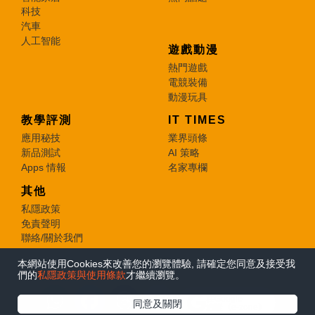
科技
汽車
人工智能
遊戲動漫
熱門遊戲
電競裝備
動漫玩具
教學評測
IT TIMES
應用秘技
業界頭條
新品測試
AI 策略
Apps 情報
名家專欄
其他
私隱政策
免責聲明
聯絡/關於我們
本網站使用Cookies來改善您的瀏覽體驗, 請確定您同意及接受我
© 2026 e-zone. All Rights Reserved.
們的
私隱政策與使用條款
才繼續瀏覽。
在Google
同意及關閉
追蹤《e-zone》