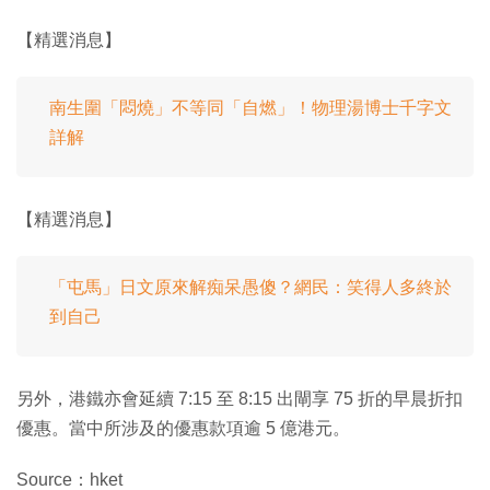
【精選消息】
南生圍「悶燒」不等同「自燃」！物理湯博士千字文
詳解
【精選消息】
「屯馬」日文原來解痴呆愚傻？網民：笑得人多終於
到自己
另外，港鐵亦會延續 7:15 至 8:15 出閘享 75 折的早晨折扣
優惠。當中所涉及的優惠款項逾 5 億港元。
Source：hket