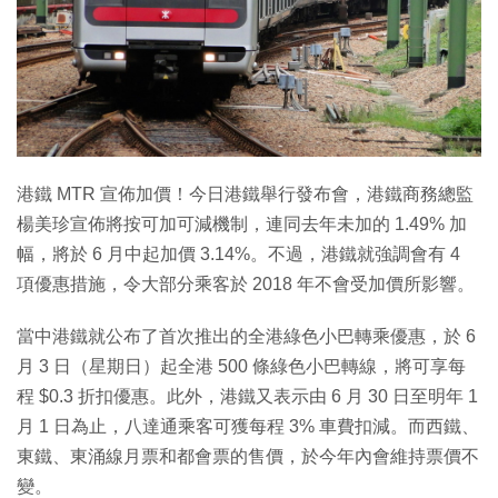
港鐵 MTR 宣佈加價！今日港鐵舉行發布會，港鐵商務總監
楊美珍宣佈將按可加可減機制，連同去年未加的 1.49% 加
幅，將於 6 月中起加價 3.14%。不過，港鐵就強調會有 4
項優惠措施，令大部分乘客於 2018 年不會受加價所影響。
當中港鐵就公布了首次推出的全港綠色小巴轉乘優惠，於 6
月 3 日（星期日）起全港 500 條綠色小巴轉線，將可享每
程 $0.3 折扣優惠。此外，港鐵又表示由 6 月 30 日至明年 1
月 1 日為止，八達通乘客可獲每程 3% 車費扣減。而西鐵、
東鐵、東涌線月票和都會票的售價，於今年內會維持票價不
變。