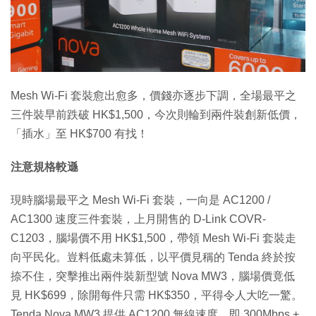
特集
Mesh Wi-Fi 套裝愈出愈多，價錢亦逐步下調，全場最平之
三件裝早前跌破 HK$1,500，今次則輪到兩件裝創新低價，
「插水」至 HK$700 有找！
注意規格較遜
現時腦場最平之 Mesh Wi-Fi 套裝，一向是 AC1200 /
AC1300 速度三件套裝，上月開售的 D-Link COVR-
C1203，腦場價不用 HK$1,500，帶領 Mesh Wi-Fi 套裝走
向平民化。豈料低處未算低，以平價見稱的 Tenda 終於按
捺不住，突擊推出兩件裝新型號 Nova MW3，腦場價竟低
見 HK$699，除開每件只需 HK$350，平得令人大吃一驚。
Tenda Nova MW3 提供 AC1200 無線速度，即 300Mbps +