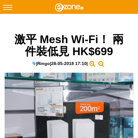
搜尋
激平 Mesh Wi-Fi！ 兩
Facebook
Instagram
件裝低見 HK$699
科技焦點
網絡生活
|
Ringo
|
28-05-2018 17:10
|
遊戲動漫
教學評測
EduTech
IT Times
生成式AI與雲端應用
Enterprise Digital Transformation