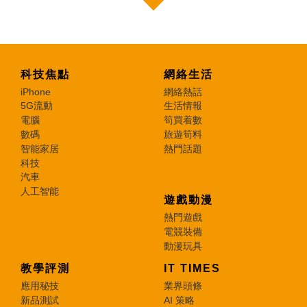
科技焦點
網絡生活
iPhone
網絡熱話
5G流動
生活情報
電腦
筍買着數
數碼
旅遊筍料
智能家居
熱門話題
科技
汽車
人工智能
遊戲動漫
熱門遊戲
電競裝備
動漫玩具
教學評測
IT TIMES
應用秘技
業界頭條
新品測試
AI 策略