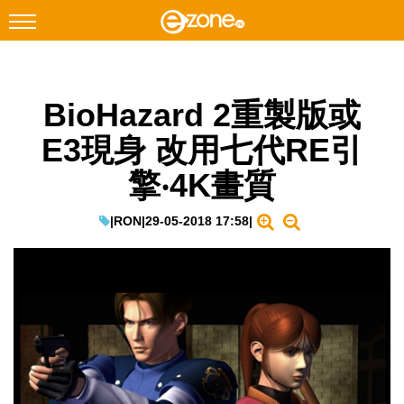
搜尋
BioHazard 2重製版或
Facebook
Instagram
E3現身 改用七代RE引
科技焦點
擎‧4K畫質
網絡生活
遊戲動漫
|
RON
|
29-05-2018 17:58
|
教學評測
EduTech
IT Times
生成式AI與雲端應用
Enterprise Digital Transformation