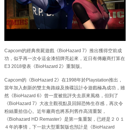
特集
Capcom的經典喪屍遊戲《BioHazard 7》推出獲得空前成
功，似乎再一次令這金漆招牌亮起來，近日有傳廠商打算在
E3 2018發表《BioHazard 2》重製版。
Capcom的《BioHazard 2》在1998年於Playstation推出，
當年加入創新的雙主角路線及換碟設計令遊戲極為成功，雖
然《BioHazard 6》曾一度被批評失去原來風格，但到了
《BioHazard 7》大改主觀視點及回歸恐怖生存感，再次令
粉絲重拾信心。近年廠商也將系列舊作高清重製，
《Biohazard HD Remaster》是第一集重製，已經是２０１
４年的事情，下一款大型重製版也預計是《BioHazard