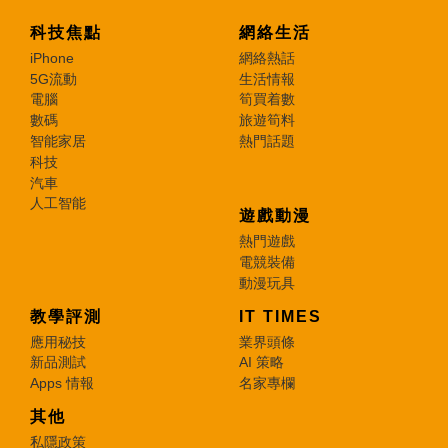
科技焦點
網絡生活
iPhone
網絡熱話
5G流動
生活情報
電腦
筍買着數
數碼
旅遊筍料
智能家居
熱門話題
科技
汽車
人工智能
遊戲動漫
熱門遊戲
電競裝備
動漫玩具
教學評測
IT TIMES
應用秘技
業界頭條
新品測試
AI 策略
Apps 情報
名家專欄
其他
私隱政策