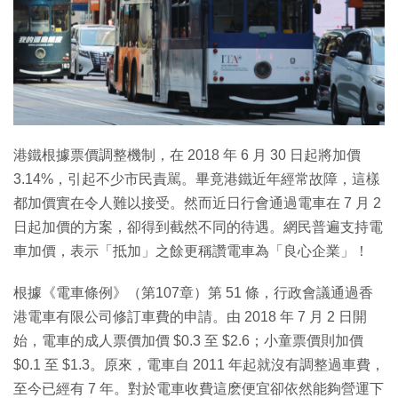
特集
港鐵根據票價調整機制，在 2018 年 6 月 30 日起將加價
3.14%，引起不少市民責駡。畢竟港鐵近年經常故障，這樣
都加價實在令人難以接受。然而近日行會通過電車在 7 月 2
日起加價的方案，卻得到截然不同的待遇。網民普遍支持電
車加價，表示「抵加」之餘更稱讚電車為「良心企業」！
根據《電車條例》（第107章）第 51 條，行政會議通過香
港電車有限公司修訂車費的申請。由 2018 年 7 月 2 日開
始，電車的成人票價加價 $0.3 至 $2.6；小童票價則加價
$0.1 至 $1.3。原來，電車自 2011 年起就沒有調整過車費，
至今已經有 7 年。對於電車收費這麽便宜卻依然能夠營運下