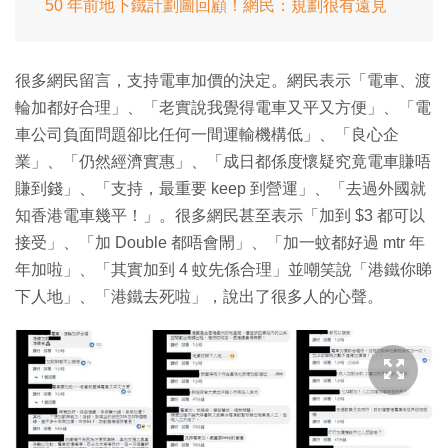
50 年前地下鐵計劃圖回顧！網民：規劃很有遠見
很多網民留言，支持電車加價的決定。網民表示「電車、渡
輪加都好合理」、「老實說我覺得電車又平又方便」、「電
車公司負面問題卻比任何一間運輸機構低」、「良心企
業」、「仍然經濟實惠」、「成日都係度懷疑究竟電車賺唔
賺到錢」、「支持，最重要 keep 到營運」、「去過外國就
知香港電車幾平！」。很多網民甚至表示「加到 $3 都可以
接受」、「加 Double 都唔會閙」、「加一蚊都好過 mtr 年
年加啦」、「其實加到 4 蚊先係合理」並嘲笑說「港鐵你睇
下人地」、「港鐵去死啦」，說出了很多人的心聲。