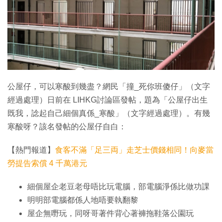
特集
公屋仔，可以寒酸到幾盡？網民「撞_死你班傻仔」（文字
經過處理）日前在 LIHKG討論區發帖，題為「公屋仔出生
既我，諗起自己細個真係_寒酸」（文字經過處理）。有幾
寒酸呀？該名發帖的公屋仔自白：
【熱門報道】
食客不滿「足三両」走芝士價錢相同！向麥當
勞提告索償 4 千萬港元
細個屋企老豆老母唔比玩電腦，部電腦淨係比做功課
明明部電腦都係人地唔要執翻黎
屋企無嘢玩，同呀哥著件背心著褲拖鞋落公園玩