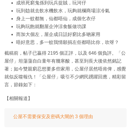
成班死窮鬼係到玩兵捉賊，玩河仔
玩到攰就去飲水機飲水，玩夠就欄商場涼冷氣
身上一蚊都無，仙都唔仙，成個乞衣仔
玩夠玩飽就翻屋企沖涼食飯做功課
而加大個左，屋企成日話好窮比多啲家用
唔好意思，多一蚊我情願捐左佢都唔比你，吹呀？
截稿前，帖子已贏得 2195 個正評，以及 646 個負評。「公
屋仔」坦蕩蕩自白童年有幾寒酸，甚至到長大後依然銘記
著；如今雙親窮忍想要多些家用，公屋仔居然唔肯俾，感覺
就似反噬報仇！「公屋仔」吸引不少網民踴躍回應，精彩留
言，節錄如下：
【相關報道】
公屋不需要保安及密碼大閘的 3 個理由