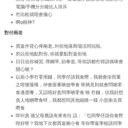
電腦/手機分分鐘比人排斥
冇比較就唔會傷心
啊q精神?
對付兩老
買返件背心俾兩老, 叫佢地落商場涼同玩啦,
所以佢地點對你, 你就要點對返佢地
日日迫你補習, 彈鋼琴, 跆拳道, 等你訓都冇得訓係咪會
開心啲？
以前小學冇零用錢，同學仔請我食嘢，我都會珍而重
之咁慢慢嘆，仲會留番啲放學食 呀媽見到就會問啲零
食邊度嚟，又話唔好貪同學啲零食 唉 冇錢，估我好想
貪人地啲嘢食咩，我都想同其他細路一樣 小息衝去買
嘢食
咩叫貪 做父母應該有來有往 話：「乜同學仔請你食野
咁好呀？我地下次都買返啲小食 等你帶返學校請同學