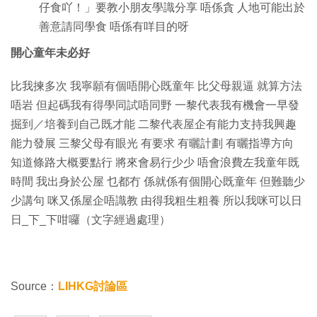
仔食吖！」要教小朋友學識分享 唔係貪 人地可能出於
善意請同學食 唔係有咩目的呀
開心童年未必好
比我揀多次 我寧願有個唔開心既童年 比父母親逼 就算方法
唔岩 但起碼我有得學同試唔同野 一黎代表我有機會一早發
掘到／培養到自己既才能 二黎代表屋企有能力支持我興趣
能力發展 三黎父母有眼光 有要求 有曬計劃 有曬指導方向
知道條路大概要點行 將來會易行少少 唔會浪費左我童年既
時間 我出身於公屋 乜都冇 係就係有個開心既童年 但難聽少
少講句 咪又係屋企唔識教 由得我粗生粗養 所以我咪可以日
日_下_下咁囉（文字經過處理）
Source：
LIHKG討論區