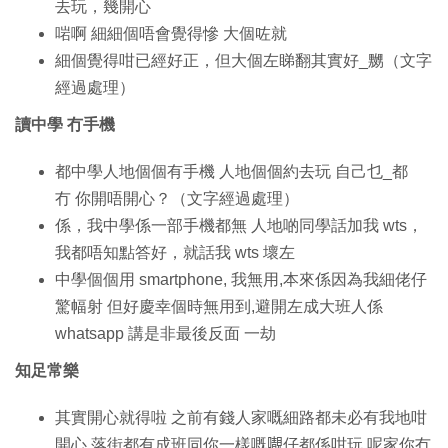
去玩，幾開心
啱啊 細細個唔會覺得慘 大個咗就
細個覺得咁已經好正，但大個左睇翻其實好_嬲（文字
經過處理）
讀中學 冇手機
都中學人地個個有手機 人地個個約去玩 自己乜_都
冇 你開唔開心？（文字經過處理）
係，我中學係一部手機都無 人地啲同學話加我 wts，
我都唔知點答好，就話我 wts 壞左
中學個個用 smartphone, 我無用,本來係因為我細佬仔
驚幅射 但好慶幸個時無用到,避開左成大班人係
whatsapp 講是非最後反面 一劫
知足常樂
其實開心就得啦 之前有錢人家嘅細路都未必有我地咁
開心 落街都有成班同你一樣嘅𡃁仔都係咁玩 呢家你冇