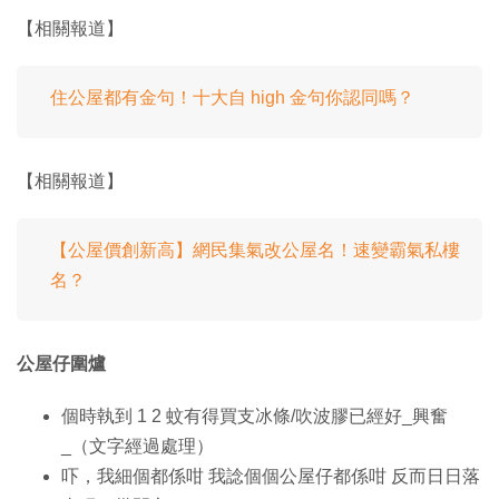
【相關報道】
住公屋都有金句！十大自 high 金句你認同嗎？
【相關報道】
【公屋價創新高】網民集氣改公屋名！速變霸氣私樓
名？
公屋仔圍爐
個時執到 1 2 蚊有得買支冰條/吹波膠已經好_興奮
_（文字經過處理）
吓，我細個都係咁 我諗個個公屋仔都係咁 反而日日落