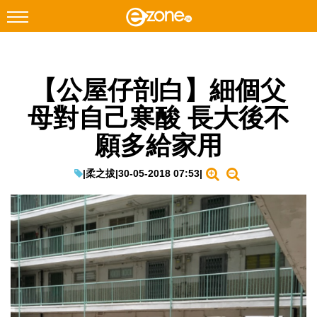
搜尋
【公屋仔剖白】細個父
Facebook
Instagram
母對自己寒酸 長大後不
科技焦點
願多給家用
網絡生活
遊戲動漫
|
柔之拔
|
30-05-2018 07:53
|
教學評測
EduTech
IT Times
生成式AI與雲端應用
Enterprise Digital Transformation