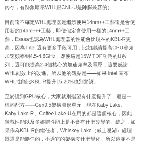
內存，有跡象暗示WHL跟CNL-U是陣腳兼容的）
目前還不確定WHL處理器是繼續使用14nm++工藝還是會使
用新的14nm+++工藝，即便假定會使用一樣的14nm++工
藝，Esasa也認為WHL處理器的性能會比現在的KBL-R更
高，因為 Intel 還有更多手段可用，比如繼續提高CPU睿頻
加速頻率到4.5-4.6GHz，即便這是15W TDP功耗的U系
列，還可能提高2-4個核心的加速頻率及電壓，這要感謝
WHL能效上的改進。所以他的觀點是——如果 Intel 宣布
WHL性能比KBL-R提升15-20%也別驚訝。
至於說到GPU核心，大家就別指望有什麼提升了，還是一
樣的配方——Gen9.5架構圖形單元，現在Kaby Lake、
Kaby Lake-R、Coffee Lake-U在用的都是這個核心，因此
遊戲性能以及多媒體性能上是不會有什麼改變的。總之，如
果作為KBL-R的繼任者，Whiskey Lake（威士忌湖）處理
器還是能勝任的，不過它的架構沒什麼變化，所以這並不是