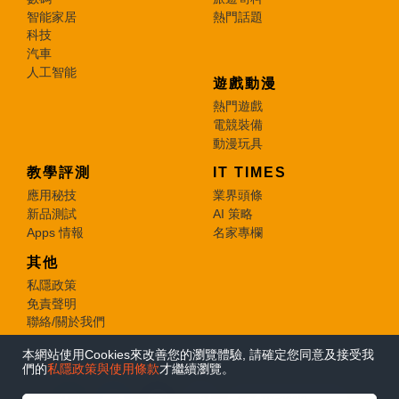
智能家居
熱門話題
科技
汽車
人工智能
遊戲動漫
熱門遊戲
電競裝備
動漫玩具
教學評測
IT TIMES
應用秘技
業界頭條
新品測試
AI 策略
Apps 情報
名家專欄
其他
私隱政策
免責聲明
聯絡/關於我們
本網站使用Cookies來改善您的瀏覽體驗, 請確定您同意及接受我
© 2026 e-zone. All Rights Reserved.
們的
私隱政策與使用條款
才繼續瀏覽。
在Google