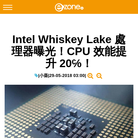
搜尋
Intel Whiskey Lake 處
Facebook
Instagram
理器曝光！CPU 效能提
科技焦點
升 20℅！
網絡生活
遊戲動漫
|
小葵
|
29-05-2018 03:00
|
教學評測
EduTech
IT Times
生成式AI與雲端應用
Enterprise Digital Transformation