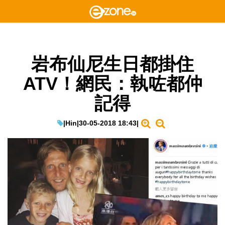
岩布仙尼生日都掛住
ATV！網民：執咗都仲
記得
|
Hin
|
30-05-2018 18:43
|