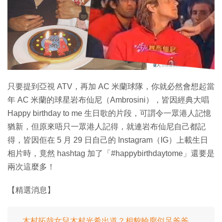
只要提到亞視 ATV，再加 AC 米蘭球隊，你就必然會想起當
年 AC 米蘭的球星岩布仙尼（Ambrosini），皆因經典大唱
Happy birthday to me 生日歌的片段，可謂令一眾港人記憶
猶新，但原來唔只一眾港人記得，就連岩布仙尼自己都記
得，皆因佢在 5 月 29 日自己的 Instagram（IG）上載生日
相片時，竟然 hashtag 加了「#happybirthdaytome」還要是
兩次這麼多！
【精選消息】
木村拓哉女兒木村光希出道？相貌輪廓似足爸爸