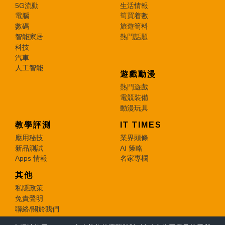
5G流動
生活情報
電腦
筍買着數
數碼
旅遊筍料
智能家居
熱門話題
科技
汽車
人工智能
遊戲動漫
熱門遊戲
電競裝備
動漫玩具
教學評測
IT TIMES
應用秘技
業界頭條
新品測試
AI 策略
Apps 情報
名家專欄
其他
私隱政策
免責聲明
聯絡/關於我們