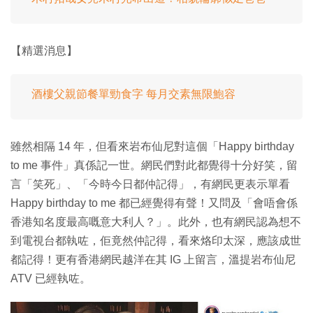
【精選消息】
酒樓父親節餐單勁食字 每月交素無限鮑容
雖然相隔 14 年，但看來岩布仙尼對這個「Happy birthday
to me 事件」真係記一世。網民們對此都覺得十分好笑，留
言「笑死」、「今時今日都仲記得」，有網民更表示單看
Happy birthday to me 都已經覺得有聲！又問及「會唔會係
香港知名度最高嘅意大利人？」。此外，也有網民認為想不
到電視台都執咗，佢竟然仲記得，看來烙印太深，應該成世
都記得！更有香港網民越洋在其 IG 上留言，溫提岩布仙尼
ATV 已經執咗。