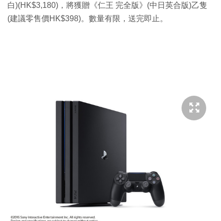
白)(HK$3,180)，將獲贈《仁王 完全版》(中日英合版)乙隻
(建議零售價HK$398)。數量有限，送完即止。