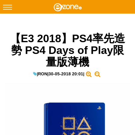
搜尋
【E3 2018】PS4率先造
Facebook
Instagram
勢 PS4 Days of Play限
科技焦點
量版薄機
網絡生活
遊戲動漫
|
RON
|
30-05-2018 20:01
|
教學評測
EduTech
IT Times
生成式AI與雲端應用
Enterprise Digital Transformation