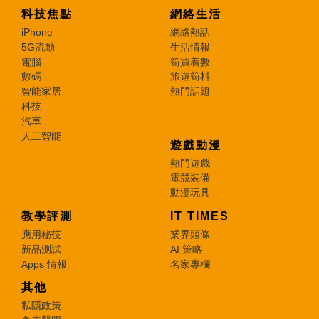
科技焦點
網絡生活
iPhone
網絡熱話
5G流動
生活情報
電腦
筍買着數
數碼
旅遊筍料
智能家居
熱門話題
科技
汽車
人工智能
遊戲動漫
熱門遊戲
電競裝備
動漫玩具
教學評測
IT TIMES
應用秘技
業界頭條
新品測試
AI 策略
Apps 情報
名家專欄
其他
私隱政策