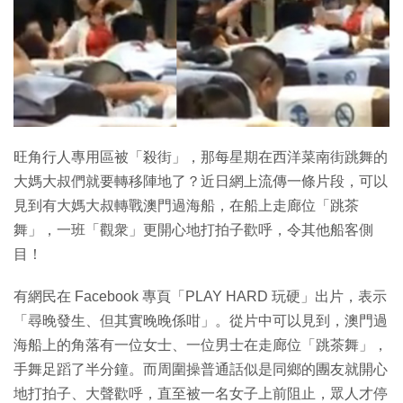
特集
旺角行人專用區被「殺街」，那每星期在西洋菜南街跳舞的
大媽大叔們就要轉移陣地了？近日網上流傳一條片段，可以
見到有大媽大叔轉戰澳門過海船，在船上走廊位「跳茶
舞」，一班「觀衆」更開心地打拍子歡呼，令其他船客側
目！
有網民在 Facebook 專頁「PLAY HARD 玩硬」出片，表示
「尋晚發生、但其實晚晚係咁」。從片中可以見到，澳門過
海船上的角落有一位女士、一位男士在走廊位「跳茶舞」，
手舞足蹈了半分鐘。而周圍操普通話似是同鄉的團友就開心
地打拍子、大聲歡呼，直至被一名女子上前阻止，眾人才停