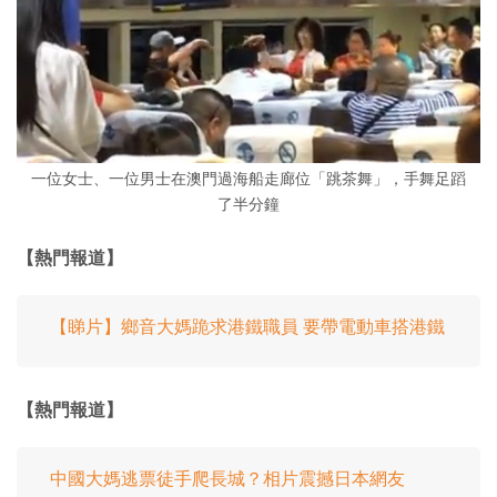
一位女士、一位男士在澳門過海船走廊位「跳茶舞」，手舞足蹈
了半分鐘
【熱門報道】
【睇片】鄉音大媽跪求港鐵職員 要帶電動車搭港鐵
【熱門報道】
中國大媽逃票徒手爬長城？相片震撼日本網友