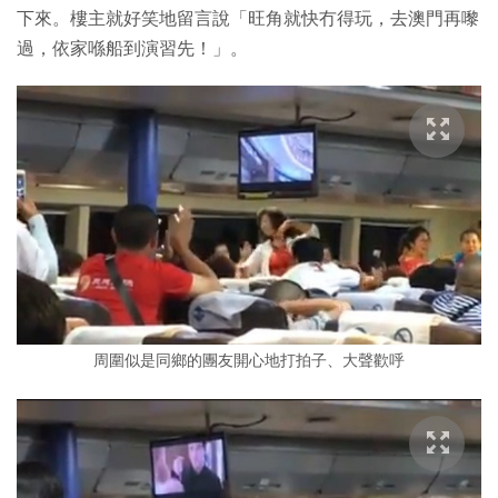
下來。樓主就好笑地留言說「旺角就快冇得玩，去澳門再嚟
過，依家喺船到演習先！」。
周圍似是同鄉的團友開心地打拍子、大聲歡呼