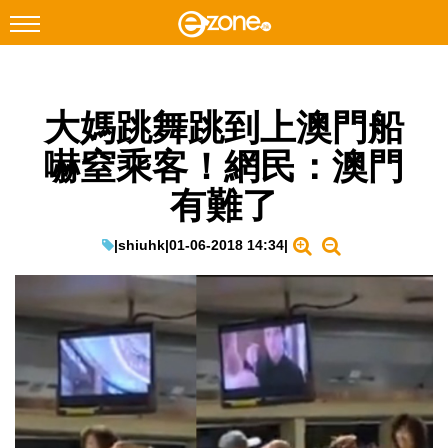
搜尋
大媽跳舞跳到上澳門船
Facebook
Instagram
嚇窒乘客！網民：澳門
科技焦點
有難了
網絡生活
遊戲動漫
|
shiuhk
|
01-06-2018 14:34
|
教學評測
EduTech
IT Times
生成式AI與雲端應用
Enterprise Digital Transformation