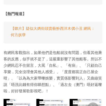
【熱門報道】
【睇片】疑似大媽街頭賣藝扮西洋木偶小丑 網民：
何方妖孽
有網民客觀指出，如果他們是包船就沒有問題，但看其他乘
客的反應，似乎就不是了，這嚴重影響了其他船客。所以不
少網民忍不住留言，大罵「自私」、「有病」、「只顧自己
享樂，完全沒理會其他人感受」、「度度都當正自己屋企
咁」、「以為為大家帶嚟娛樂，實質係影響到人」又曲線笑
說「唔洗比錢有得你睇想點」、「過左去（澳門）唔好返嚟
啦，好好發展歌影視吧」！