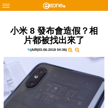
搜尋
小米 8 發布會造假？相
Facebook
Instagram
片都被找出來了
科技焦點
網絡生活
|
AIR
|
03-06-2018 04:36
|
遊戲動漫
教學評測
EduTech
IT Times
生成式AI與雲端應用
Enterprise Digital Transformation