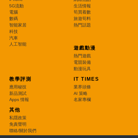
5G流動
生活情報
電腦
筍買着數
數碼
旅遊筍料
智能家居
熱門話題
科技
汽車
人工智能
遊戲動漫
熱門遊戲
電競裝備
動漫玩具
教學評測
IT TIMES
應用秘技
業界頭條
新品測試
AI 策略
Apps 情報
名家專欄
其他
私隱政策
免責聲明
聯絡/關於我們