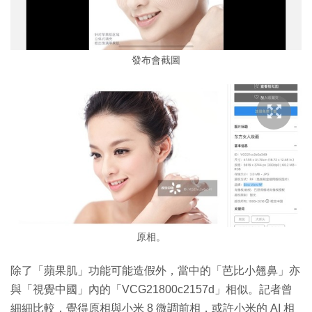
發布會截圖
原相。
除了「蘋果肌」功能可能造假外，當中的「芭比小翹鼻」亦
與「視覺中國」內的「VCG21800c2157d」相似。記者曾
細細比較，覺得原相與小米 8 微調前相，或許小米的 AI 相