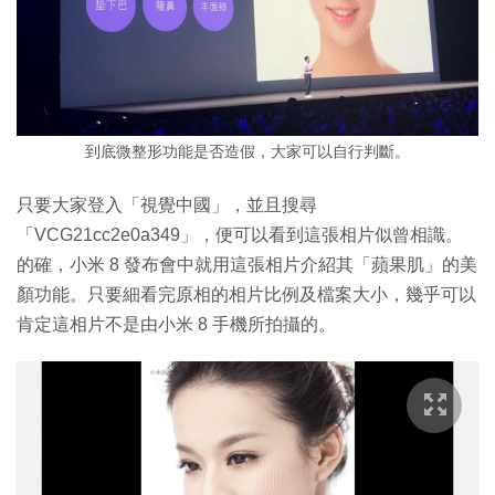
到底微整形功能是否造假，大家可以自行判斷。
只要大家登入「視覺中國」，並且搜尋
「VCG21cc2e0a349」，便可以看到這張相片似曾相識。
的確，小米 8 發布會中就用這張相片介紹其「蘋果肌」的美
顏功能。只要細看完原相的相片比例及檔案大小，幾乎可以
肯定這相片不是由小米 8 手機所拍攝的。