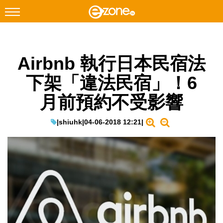
搜尋
Airbnb 執行日本民宿法
Facebook
Instagram
下架「違法民宿」！6
科技焦點
月前預約不受影響
網絡生活
遊戲動漫
|
shiuhk
|
04-06-2018 12:21
|
教學評測
EduTech
IT Times
生成式AI與雲端應用
Enterprise Digital Transformation