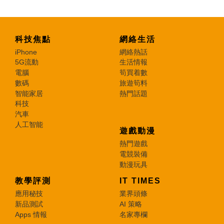
科技焦點
網絡生活
iPhone
網絡熱話
5G流動
生活情報
電腦
筍買着數
數碼
旅遊筍料
智能家居
熱門話題
科技
汽車
人工智能
遊戲動漫
熱門遊戲
電競裝備
動漫玩具
教學評測
IT TIMES
應用秘技
業界頭條
新品測試
AI 策略
Apps 情報
名家專欄