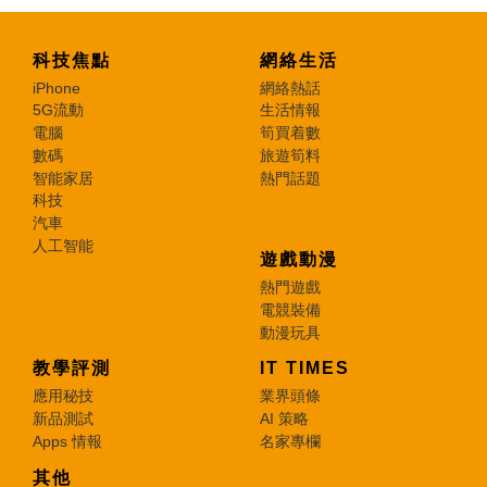
科技焦點
網絡生活
iPhone
網絡熱話
5G流動
生活情報
電腦
筍買着數
數碼
旅遊筍料
智能家居
熱門話題
科技
汽車
人工智能
遊戲動漫
熱門遊戲
電競裝備
動漫玩具
教學評測
IT TIMES
應用秘技
業界頭條
新品測試
AI 策略
Apps 情報
名家專欄
其他