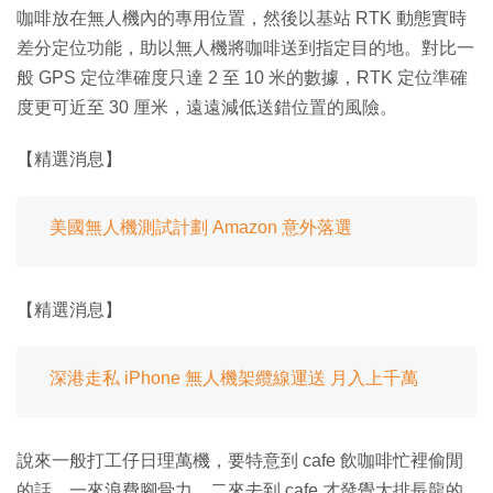
咖啡放在無人機內的專用位置，然後以基站 RTK 動態實時
差分定位功能，助以無人機將咖啡送到指定目的地。對比一
般 GPS 定位準確度只達 2 至 10 米的數據，RTK 定位準確
度更可近至 30 厘米，遠遠減低送錯位置的風險。
【精選消息】
美國無人機測試計劃 Amazon 意外落選
【精選消息】
深港走私 iPhone 無人機架纜線運送 月入上千萬
說來一般打工仔日理萬機，要特意到 cafe 飲咖啡忙裡偷閒
的話，一來浪費腳骨力，二來去到 cafe 才發覺大排長龍的