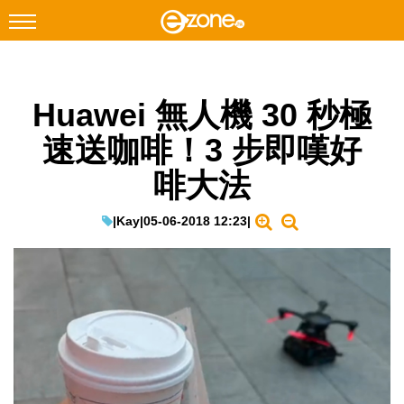
搜尋
Huawei 無人機 30 秒極
Facebook
Instagram
速送咖啡！3 步即嘆好
科技焦點
啡大法
網絡生活
遊戲動漫
|
Kay
|
05-06-2018 12:23
|
教學評測
EduTech
IT Times
生成式AI與雲端應用
Enterprise Digital Transformation