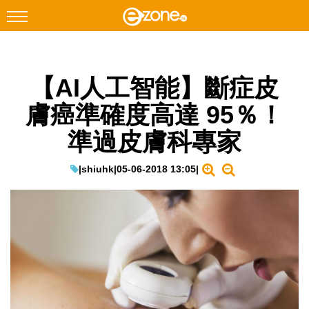
搜尋
【AI人工智能】斷症皮
Facebook
Instagram
膚癌準確度高達 95％！
科技焦點
準過皮膚科專家
網絡生活
遊戲動漫
|
shiuhk
|
05-06-2018 13:05
|
教學評測
EduTech
IT Times
生成式AI與雲端應用
Enterprise Digital Transformation