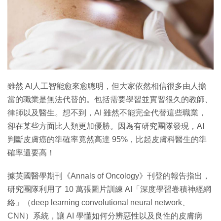
特集
雖然 AI人工智能愈來愈聰明，但大家依然相信很多由人擔
當的職業是無法代替的。包括需要學習並實習很久的教師、
律師以及醫生。想不到，AI 雖然不能完全代替這些職業，
卻在某些方面比人類更加優勝。因為有研究團隊發現，AI
判斷皮膚癌的準確率竟然高達 95%，比起皮膚科醫生的準
確率還要高！
據英國醫學期刊《Annals of Oncology》刊登的報告指出，
研究團隊利用了 10 萬張圖片訓練 AI「深度學習卷積神經網
絡」（deep learning convolutional neural network、
CNN）系統，讓 AI 學懂如何分辨惡性以及良性的皮膚病