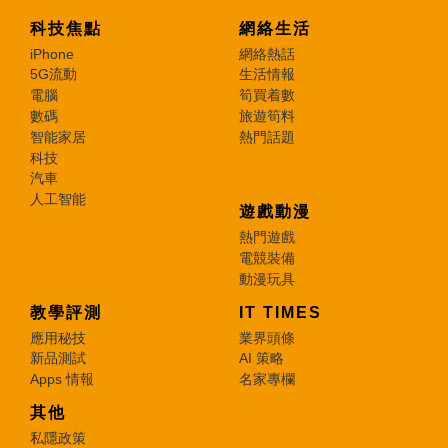
科技焦點
網絡生活
iPhone
網絡熱話
5G流動
生活情報
電腦
筍買着數
數碼
旅遊筍料
智能家居
熱門話題
科技
汽車
人工智能
遊戲動漫
熱門遊戲
電競裝備
動漫玩具
教學評測
IT TIMES
應用秘技
業界頭條
新品測試
AI 策略
Apps 情報
名家專欄
其他
私隱政策