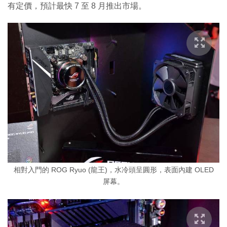
有定價，預計最快 7 至 8 月推出市場。
相對入門的 ROG Ryuo (龍王)，水冷頭呈圓形，表面內建 OLED
屏幕。