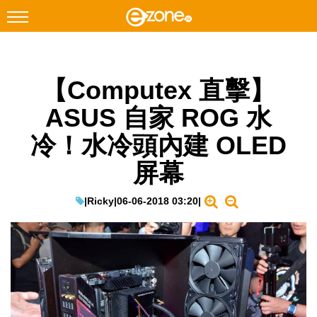
搜尋
【Computex 直擊】
Facebook
Instagram
ASUS 自家 ROG 水
科技焦點
冷！水冷頭內建 OLED
網絡生活
屏幕
遊戲動漫
教學評測
|
Ricky
|
06-06-2018 03:20
|
EduTech
IT Times
生成式AI與雲端應用
Enterprise Digital Transformation