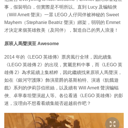
事，假裝明白，但實際是不明所以。直到 Lucy 及蝙蝠俠
（Will Arnett 聲演）一眾 LEGO 人仔同伴被神秘的 Sweet
Mayhem（Stephanie Beatriz 聲演）綁架，弱弱的 Emmet
才決定來個英雄救美（及同伴），製造自己的男人浪漫！
原班人馬聲演至 Awesome
2014 年的《LEGO 英雄傳》票房風行全球，因此續集
《LEGO 英雄傳 2》的出現，實屬意料中事，而《LEGO 英
雄傳 2》為求延續上集精粹，因此繼續找來原班人馬聲演，
如在《銀河守護隊》飾演星爵的基斯柏特、演過《飢餓遊
戲》系列的伊莉莎伯班絲，以及續有 Will Arnett 聲演蝙蝠
俠、卓寧泰坦聲演超人等。各位看過《LEGO 英雄傳》的影
迷，沒理由不想看看續集能否超越前作吧？