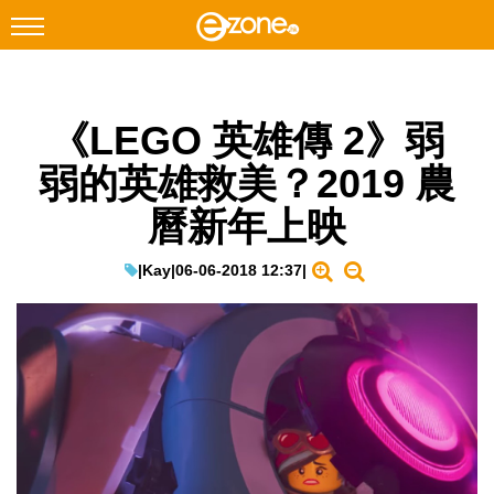
搜尋
《LEGO 英雄傳 2》弱
Facebook
Instagram
弱的英雄救美？2019 農
科技焦點
曆新年上映
網絡生活
遊戲動漫
|
Kay
|
06-06-2018 12:37
|
教學評測
EduTech
IT Times
生成式AI與雲端應用
Enterprise Digital Transformation