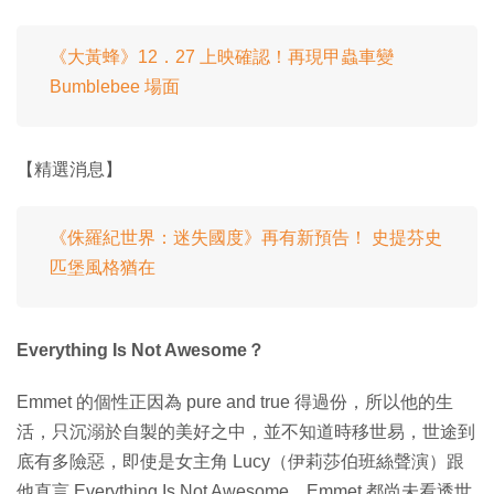
《大黃蜂》12．27 上映確認！再現甲蟲車變
Bumblebee 場面
【精選消息】
《侏羅紀世界：迷失國度》再有新預告！ 史提芬史
匹堡風格猶在
Everything Is Not Awesome？
Emmet 的個性正因為 pure and true 得過份，所以他的生
活，只沉溺於自製的美好之中，並不知道時移世易，世途到
底有多險惡，即使是女主角 Lucy（伊莉莎伯班絲聲演）跟
他直言 Everything Is Not Awesome，Emmet 都尚未看透世