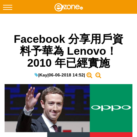
搜尋
Facebook 分享用戶資
Facebook
Instagram
料予華為 Lenovo！
科技焦點
2010 年已經實施
網絡生活
遊戲動漫
|
Kay
|
06-06-2018 14:52
|
教學評測
EduTech
IT Times
生成式AI與雲端應用
Enterprise Digital Transformation