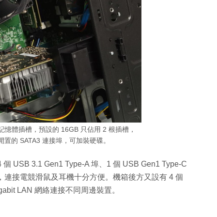
記憶體插槽，預設的 16GB 只佔用 2 根插槽，
個閒置的 SATA3 連接埠，可加裝硬碟。
.1 Gen1 Type-A 埠、1 個 USB Gen1 Type-C
出埠，連接電競滑鼠及耳機十分方便。機箱後方又設有 4 個
及 Gigabit LAN 網絡連接不同周邊裝置。