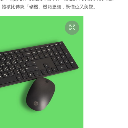
，體積比傳統「砌機」機箱更細，既慳位又美觀。