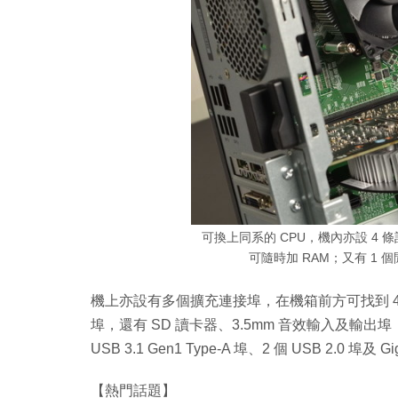
可換上同系的 CPU，機內亦設 4 條
可隨時加 RAM；又有 1 
機上亦設有多個擴充連接埠，在機箱前方可找到 4 個 USB 3
埠，還有 SD 讀卡器、3.5mm 音效輸入及輸
USB 3.1 Gen1 Type-A 埠、2 個 USB 2.0 埠
【熱門話題】