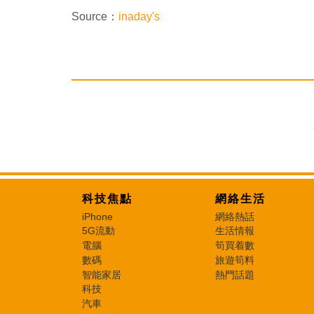
Source：
inaday's
科技焦點
網絡生活
iPhone
網絡熱話
5G流動
生活情報
電腦
筍買着數
數碼
旅遊筍料
智能家居
熱門話題
科技
汽車