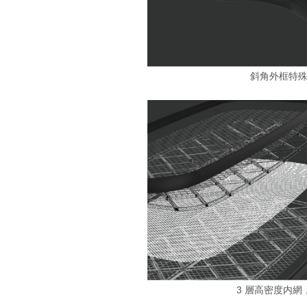
斜角外框特
3 層高密度内