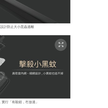
殊設計防止大小昆蟲逃離
網，實行「有殺錯，冇放過」