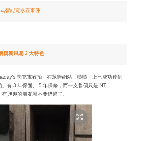
即熱式智能電水壺事件
場！解構新風扇 3 大特色
day's 閃充電蚊拍」在眾籌網站「嘖嘖」上已成功達到
蚊拍」有 3 年保固、 5 年保修，而一支售價只是 NT
8 月發貨，有興趣的朋友就不要錯過了。