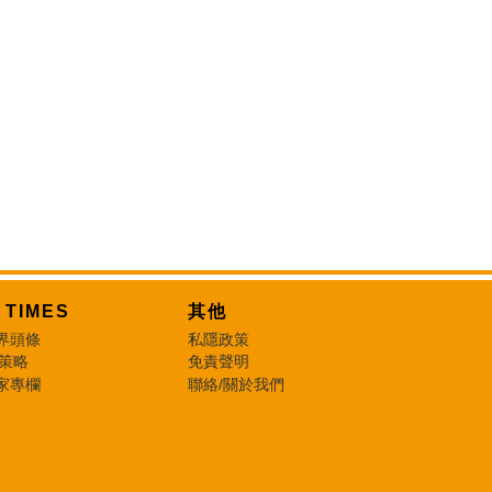
T TIMES
其他
界頭條
私隱政策
 策略
免責聲明
家專欄
聯絡/關於我們