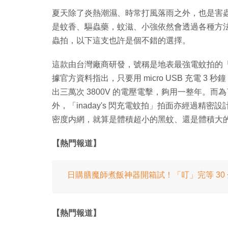
夏天除了炎熱潮濕、時常打風落雨之外，也是害
是蚊香、驅蟲藥，蚊滋、小強依然會透過各種方
蟲拍，以下這支也許是個不錯的選擇。
這款由台灣廠商研發，號稱是地表最強電蚊拍的「in
據官方資料指出，只要用 micro USB 充電 3 
出三萬次 3800V 的電壓電擊，夠用一整年。
外，「inaday's 閃充電蚊拍」拍面亦經過精
密度内網，就算是體積超小的黑蚊、還是體積大
【熱門報道】
日購膳魔師煮飯神器開箱試！「叮」完等 30
【熱門報道】