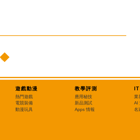
遊戲動漫
教學評測
I
熱門遊戲
應用秘技
業
電競裝備
新品測試
AI
動漫玩具
Apps 情報
名