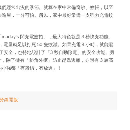
蟲們經常出沒的季節。就算在家中常備窗紗、蚊帳，以至
法進屋，十分可怕。所以，家中最好常備一支強力充電蚊
aday's 閃充電蚊拍」，最大特色就是 3 秒快充功能。
秒鐘，電量就足以打死 50 隻蚊滋。如果充電 4 小時，就能發
而為了安全，也特地設計了「3 秒自動除電」的安全功能。另
密設計，除了擁有「斜角外框」防止昆蟲逃離，亦附有 3 層高
的小強都「有殺錯，冇放過」！
 分鐘開飯