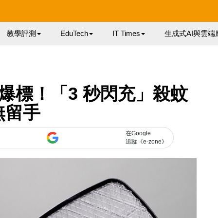
教學評測
EduTech
IT Times
生成式AI與雲端
眾籌爆標！「3 秒閃充」殺蚊
無留手
在Google
追蹤《e-zone》