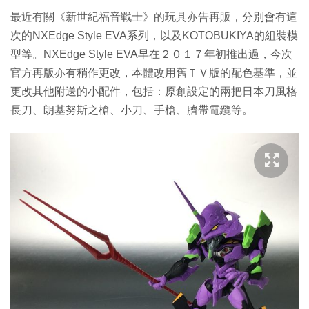
最近有關《新世紀福音戰士》的玩具亦告再販，分別會有這
次的NXEdge Style EVA系列，以及KOTOBUKIYA的組裝模
型等。NXEdge Style EVA早在２０１７年初推出過，今次
官方再版亦有稍作更改，本體改用舊ＴＶ版的配色基準，並
更改其他附送的小配件，包括：原創設定的兩把日本刀風格
長刀、朗基努斯之槍、小刀、手槍、臍帶電纜等。