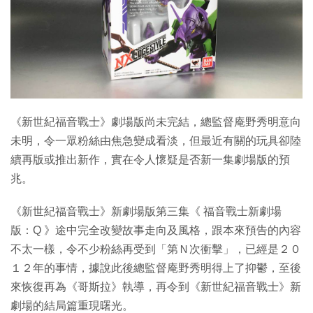
特集
《新世紀福音戰士》劇場版尚未完結，總監督庵野秀明意向
未明，令一眾粉絲由焦急變成看淡，但最近有關的玩具卻陸
續再版或推出新作，實在令人懷疑是否新一集劇場版的預
兆。
《新世紀福音戰士》新劇場版第三集《 福音戰士新劇場
版：Q 》途中完全改變故事走向及風格，跟本來預告的內容
不太一樣，令不少粉絲再受到「第Ｎ次衝擊」，已經是２０
１２年的事情，據說此後總監督庵野秀明得上了抑鬱，至後
來恢復再為《哥斯拉》執導，再令到《新世紀福音戰士》新
劇場的結局篇重現曙光。