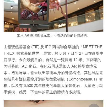
加入 AR 擴增實境元素，可看到恐龍的身體結構。
由領賢慈善基金 (FIF) 及 IFC 商場聯合舉辦的「MEET THE
T.REX: 探索暴龍世界」展覽，於 6 月 7 日至 27 日在商場中
庭舉行。今次最觸目的，自然是一雙長達 12 米、重兩噸的
美洲暴龍 TAD 化石。在化石周邊還加入 AR 擴增實境元
素，透過屏幕，會呈現出暴龍本身的身體構造。其他展品還
包括具有疑似暴龍牙洞的埃德蒙頓龍（Edmontosaurus）脊
椎，以及有 6,500 萬年歷史的暴龍大腿骨化石，大眾更可親
手觸摸，感受一下當年的霸主的體積有多誇張。