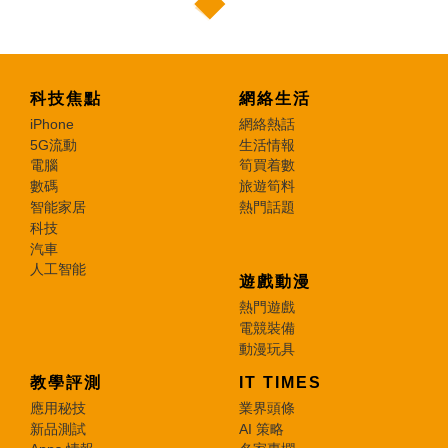
科技焦點
網絡生活
iPhone
網絡熱話
5G流動
生活情報
電腦
筍買着數
數碼
旅遊筍料
智能家居
熱門話題
科技
汽車
人工智能
遊戲動漫
熱門遊戲
電競裝備
動漫玩具
教學評測
IT TIMES
應用秘技
業界頭條
新品測試
AI 策略