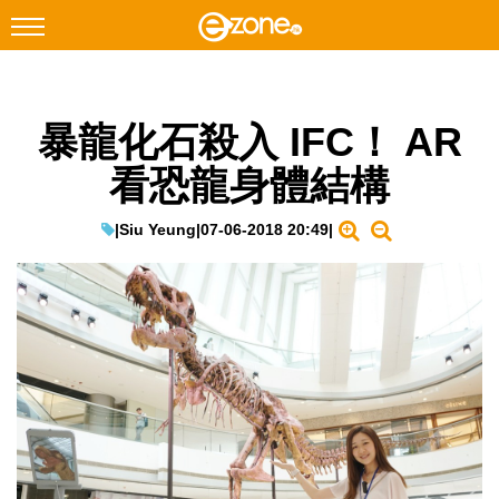
搜尋
暴龍化石殺入 IFC！ AR
Facebook
Instagram
看恐龍身體結構
科技焦點
網絡生活
|
Siu Yeung
|
07-06-2018 20:49
|
遊戲動漫
教學評測
EduTech
IT Times
生成式AI與雲端應用
Enterprise Digital Transformation