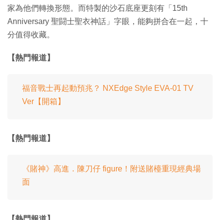
家為他們轉換形態。而特製的沙石底座更刻有「15th
Anniversary 聖闘士聖衣神話」字眼，能夠拼合在一起，十
分值得收藏。
【熱門報道】
福音戰士再起動預兆？ NXEdge Style EVA-01 TV
Ver【開箱】
【熱門報道】
《賭神》高進．陳刀仔 figure！附送賭檯重現經典場
面
【熱門報道】