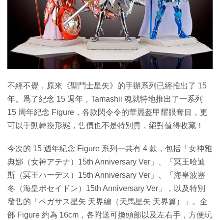
不經不覺，原來《聖鬥士星矢》的手辦系列已經推出了 15
年。爲了紀念 15 週年，Tamashii 魂就特地推出了一系列
15 周年紀念 Figure，各款閃令令的華麗盔甲耀眼奪目，更
可以手動轉換形態，售價也不是特別貴，絕對值得收藏！
今次的 15 週年紀念 Figure 系列一共有 4 款，包括「女神雅
典娜（女神アテナ）15th Anniversary Ver」、「冥王哈迪
斯（冥王ハーデス）15th Anniversary Ver」、「海皇波塞
冬（海皇ポセイドン）15th Anniversary Ver」，以及特別
發售的「ペガサス星矢 天界編（天馬星矢 天界篇）」。全
部 Figure 約為 16cm，各附送可換頭部以及左右手，方便玩