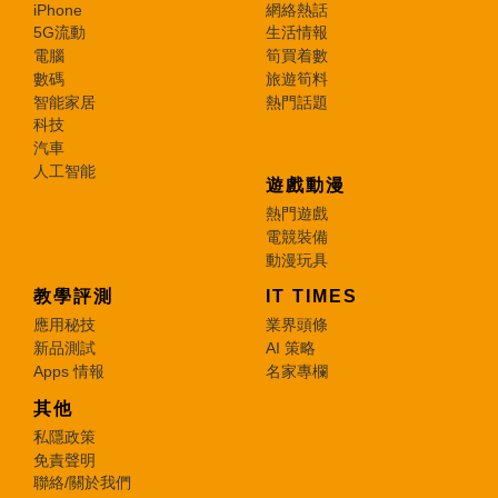
iPhone
網絡熱話
5G流動
生活情報
電腦
筍買着數
數碼
旅遊筍料
智能家居
熱門話題
科技
汽車
人工智能
遊戲動漫
熱門遊戲
電競裝備
動漫玩具
教學評測
IT TIMES
應用秘技
業界頭條
新品測試
AI 策略
Apps 情報
名家專欄
其他
私隱政策
免責聲明
聯絡/關於我們