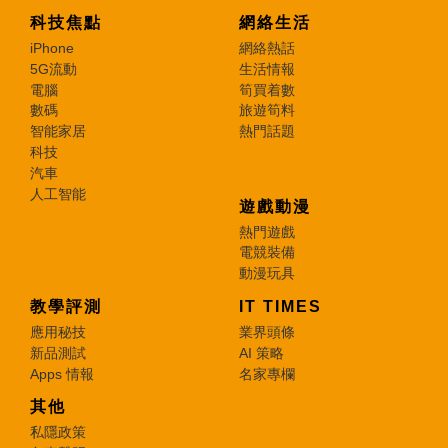
科技焦點
網絡生活
iPhone
網絡熱話
5G流動
生活情報
電腦
筍買着數
數碼
旅遊筍料
智能家居
熱門話題
科技
汽車
人工智能
遊戲動漫
熱門遊戲
電競裝備
動漫玩具
教學評測
IT TIMES
應用秘技
業界頭條
新品測試
AI 策略
Apps 情報
名家專欄
其他
私隱政策