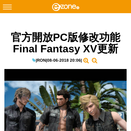
搜尋
官方開放PC版修改功能
Facebook
Instagram
Final Fantasy XV更新
科技焦點
網絡生活
|
RON
|
08-06-2018 20:06
|
遊戲動漫
教學評測
EduTech
IT Times
生成式AI與雲端應用
Enterprise Digital Transformation