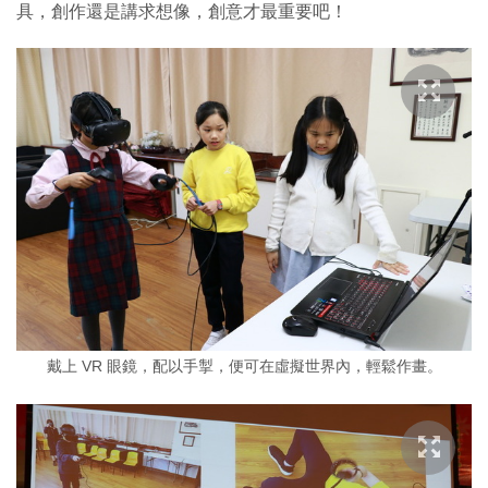
具，創作還是講求想像，創意才最重要吧！
戴上 VR 眼鏡，配以手掣，便可在虛擬世界內，輕鬆作畫。