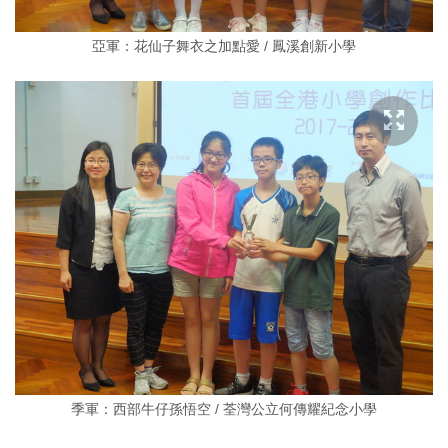
亞軍：花仙子舞衣之加點愛 / 鳳溪創新小學
季軍：西部牛仔孫悟空 / 荃灣公立何傳耀紀念小學