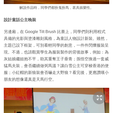
解說作品時，同學們都扮鬼扮馬，甚具娛樂性。
設計童話公主晚裝
另邊廂，在 Google Tilt Brush 比賽上，同學們則利用程式
具備的光影與塗漆雕刻風格，為童話人物設計新裝。雖然，
主題已設下框架，可別看輕同學的創意，一件件閃爍服裝呈
現。不過，也請觀賞學生為服裝製作的背後故事，例如：為
灰姑娘繼姐抱不平，助其重奪王子垂青；孫悟空換過一套威
猛馬夫裝，會否繼續做弼馬溫？讓白雪公主可穿梭香港的便
服；小紅帽的新狼裝會否嚇走大野狼？看完後，更應讚嘆小
朋友的想像還真是天馬行空。