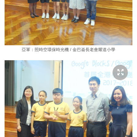
亞軍：照時空環保時光機 / 金巴崙長老會耀道小學