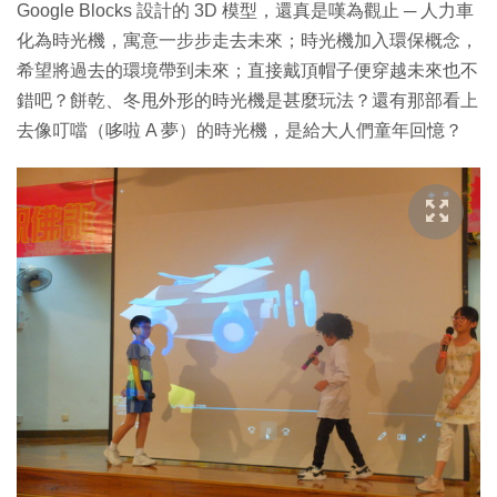
Google Blocks 設計的 3D 模型，還真是嘆為觀止 ─ 人力車
化為時光機，寓意一步步走去未來；時光機加入環保概念，
希望將過去的環境帶到未來；直接戴頂帽子便穿越未來也不
錯吧？餅乾、冬甩外形的時光機是甚麼玩法？還有那部看上
去像叮噹（哆啦 A 夢）的時光機，是給大人們童年回憶？