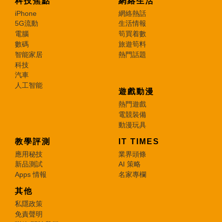
科技焦點
網絡生活
iPhone
網絡熱話
5G流動
生活情報
電腦
筍買着數
數碼
旅遊筍料
智能家居
熱門話題
科技
汽車
人工智能
遊戲動漫
熱門遊戲
電競裝備
動漫玩具
教學評測
IT TIMES
應用秘技
業界頭條
新品測試
AI 策略
Apps 情報
名家專欄
其他
私隱政策
免責聲明