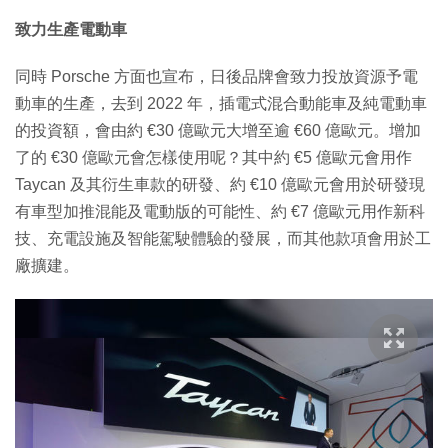
致力生產電動車
同時 Porsche 方面也宣布，日後品牌會致力投放資源予電
動車的生產，去到 2022 年，插電式混合動能車及純電動車
的投資額，會由約 €30 億歐元大增至逾 €60 億歐元。增加
了的 €30 億歐元會怎樣使用呢？其中約 €5 億歐元會用作
Taycan 及其衍生車款的研發、約 €10 億歐元會用於研發現
有車型加推混能及電動版的可能性、約 €7 億歐元用作新科
技、充電設施及智能駕駛體驗的發展，而其他款項會用於工
廠擴建。