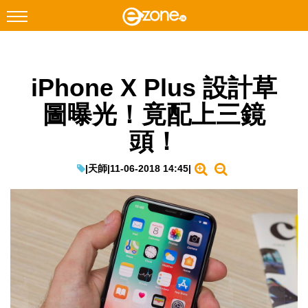
搜尋
iPhone X Plus 設計草
Facebook
Instagram
圖曝光！竟配上三鏡
科技焦點
頭！
網絡生活
遊戲動漫
|
天師
|
11-06-2018 14:45
|
教學評測
EduTech
IT Times
生成式AI與雲端應用
Enterprise Digital Transformation