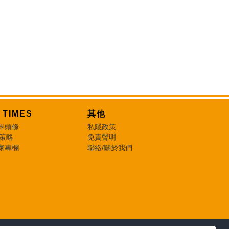
T TIMES
其他
界頭條
私隱政策
 策略
免責聲明
家專欄
聯絡/關於我們