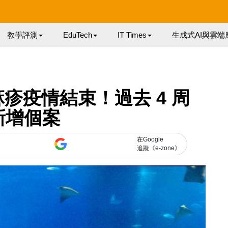
教學評測
EduTech
IT Times
生成式AI與雲端
疹疫情結束！過去 4 周
新增個案
在Google
追蹤《e-zone》