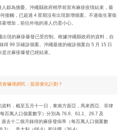
港人頗為擔憂。沖繩縣政府稍早前宣布麻疹疫情結束，最
有任何接觸，已超過 4 星期沒有出現新增個案。不過衞生署衞
顯著增加，前往外地的港人仍需小心。
繩出現的麻疹爆發已受控制。根據沖繩縣政府的資料，自
得 99 宗確診個案。沖繩最後的確診個案自 5 月 15 日
宣布是次麻疹爆發已經結束。
床邊煮食嚇壞網民：籠屋優化計劃？
的資料，截至五月十一日，東南方面亞，馬來西亞、菲律
萬人口個案數字）分別為 76.9、61.1、26.7 及
加，過去十二個月錄得的麻疹發病率（每百萬人口個案數
.3）、意大利（66.6）和法國（36.4）。