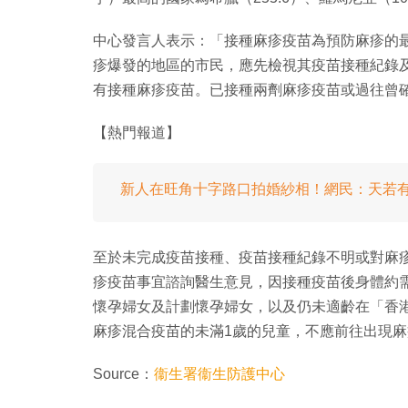
中心發言人表示：「接種麻疹疫苗為預防麻疹的
疹爆發的地區的市民，應先檢視其疫苗接種紀錄
有接種麻疹疫苗。已接種兩劑麻疹疫苗或過往曾
【熱門報道】
新人在旺角十字路口拍婚紗相！網民：天若
至於未完成疫苗接種、疫苗接種紀錄不明或對麻
疹疫苗事宜諮詢醫生意見，因接種疫苗後身體約
懷孕婦女及計劃懷孕婦女，以及仍未適齡在「香
麻疹混合疫苗的未滿1歲的兒童，不應前往出現
Source：
衞生署衞生防護中心