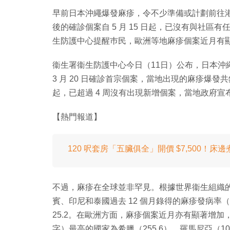
早前日本沖繩爆發麻疹，令不少準備或計劃前往
後的確診個案自 5 月 15 日起，已沒有與社區
生防護中心提醒巿民，歐洲等地麻疹個案近月有
衞生署衞生防護中心今日（11日）公布，日本沖
3 月 20 日確診首宗個案，當地出現的麻疹爆發共錄
起，已超過 4 周沒有出現新增個案，當地政府
【熱門報道】
120 呎套房「五臟俱全」開價 $7,500！
不過，麻疹在全球並非罕見。根據世界衞生組織
賓、印尼和泰國過去 12 個月錄得的麻疹發病率（每百
25.2。在歐洲方面，麻疹個案近月亦有顯著增
字）最高的國家為希臘（255.6）、羅馬尼亞（108