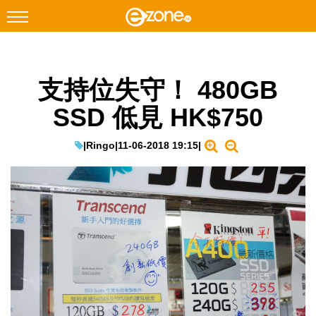
搜尋
支持位失守！ 480GB
Facebook
Instagram
SSD 低見 HK$750
科技焦點
網絡生活
|
Ringo
|
11-06-2018 19:15
|
遊戲動漫
教學評測
EduTech
IT Times
生成式AI與雲端應用
Enterprise Digital Transformation