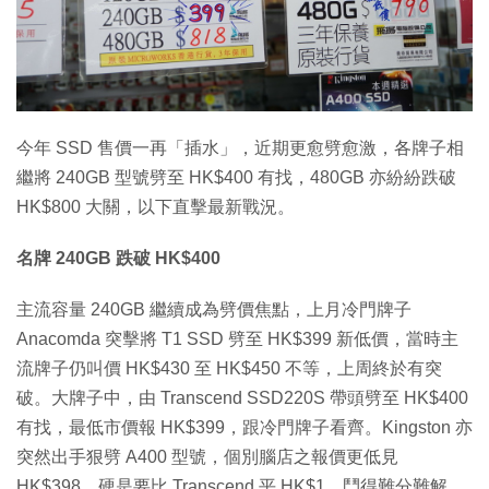
特集
今年 SSD 售價一再「插水」，近期更愈劈愈激，各牌子相
繼將 240GB 型號劈至 HK$400 有找，480GB 亦紛紛跌破
HK$800 大關，以下直擊最新戰況。
名牌 240GB 跌破 HK$400
主流容量 240GB 繼續成為劈價焦點，上月冷門牌子
Anacomda 突擊將 T1 SSD 劈至 HK$399 新低價，當時主
流牌子仍叫價 HK$430 至 HK$450 不等，上周終於有突
破。大牌子中，由 Transcend SSD220S 帶頭劈至 HK$400
有找，最低市價報 HK$399，跟冷門牌子看齊。Kingston 亦
突然出手狠劈 A400 型號，個別腦店之報價更低見
HK$398，硬是要比 Transcend 平 HK$1，鬥得難分難解。