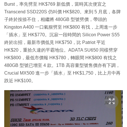
Burst，率先劈至 HK$769 新低價，當時其次便宜之
Transcend SSD220S 仍叫價 HK$820。來到 5 月底，各牌
子終於按捺不住，相繼將 480GB 型號劈價，帶頭的
Kingston A400 一口氣狠劈至 HK$800 有找，上周進一步
「插水」至 HK$770。沉寂一段時間的 Silicon Power S55
終於出招，最新市價低見 HK$750，比 Patriot 平近
HK$20，重拾久違的平霸地位。ADATA SU650 同樣劈穿
HK$800，最低市價報 HK$780，轉眼間 HK$800 有找之
480GB 型號已增至 4 款。1TB 高容量型號售價亦有下調，
Crucial MX500 進一步「插水」至 HK$1,750，比上月中再
跌近 HK$100。