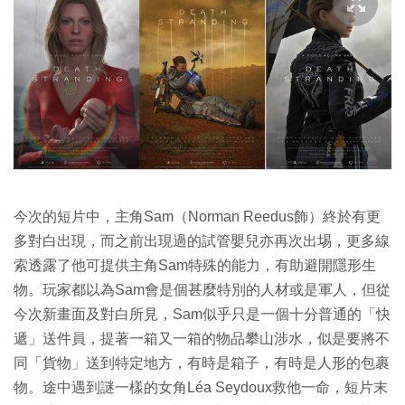
今次的短片中，主角Sam（Norman Reedus飾）終於有更
多對白出現，而之前出現過的試管嬰兒亦再次出埸，更多線
索透露了他可提供主角Sam特殊的能力，有助避開隱形生
物。玩家都以為Sam會是個甚麼特別的人材或是軍人，但從
今次新畫面及對白所見，Sam似乎只是一個十分普通的「快
遞」送件員，提著一箱又一箱的物品攀山涉水，似是要將不
同「貨物」送到特定地方，有時是箱子，有時是人形的包裹
物。途中遇到謎一樣的女角Léa Seydoux救他一命，短片末