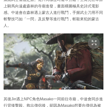
上騎馬向遠處森林的寺廟進發，畫面構圖極具史詩式電影
感。中途會在森林遇上蒙古人進行戰鬥，手握武士刀用不同
斬擊技巧如「一閃」及反擊等進行戰鬥，斬殺來犯的蒙古
人。
其後Jin遇上NPC角色Masako一同前往寺廟，中途會同步進
行背後擊殺。救出僧侶後，卻因為Masako想要向僧侶為被