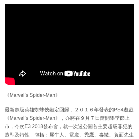
《Marvel’s Spider-Man》
最新超級英雄蜘蛛俠鐵定回歸，２０１６年發表的PS4遊戲
《Marvel’s Spider-Man》，亦將在９月７日隨開學季節上
市，今次E3 2018發布會，就一次過公開各主要超級罪犯的
造型及特性，包括：犀牛人、電魔、禿鷹、毒蠍、負面先生