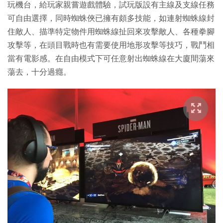
玩機台，給玩家親嘗遊戲體驗，試玩版設有主線及支線任務
可自由選擇，同時蜘蛛俠已擁有頗多技能，如連射蜘蛛線封
住敵人、描準特定物件用蜘蛛線扯回來攻擊敵人、各種拳腳
攻擊等，在頭目戰時也有需要使用地形攻擊等技巧，戰鬥相
當有電影感。在自由模式下可任意射出蜘蛛線在大廈間蕩來
蕩去，十分過癮。