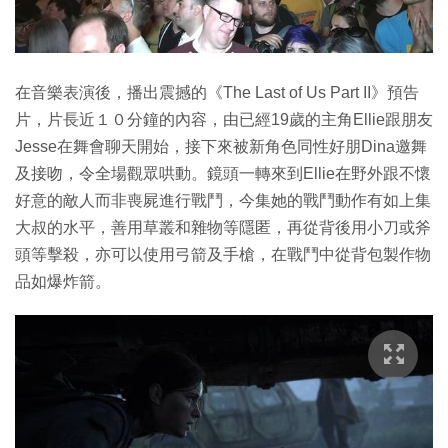
在音樂表演後，播出震撼的《The Last of Us Part II》預告
片，片長近１０分鐘的內容，由已經19歲的主角Ellie跟朋友
Jesse在舞會聊天開始，接下來被新角色同性好朋Dina邀舞
及接吻，令全場觀眾哄動。鏡頭一轉來到Ellie在野外跟不懷
好意的敵人而非喪屍進行戰鬥，今集她的戰鬥動作有如上集
大叔的水平，善用草叢和雜物等隱匿，再從背後用小刀或斧
頭等擊殺，亦可以使用弓箭及手槍，在戰鬥中從背包製作物
品如爆炸箭。