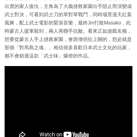
出賣的家人復仇，主角為了大義拯救家園出手阻止而演變成
武士對決，可看到武士刀的單對單戰鬥，同時場景漫天紅葉
風舞，配上武士電影的緊張音樂，最終Jin打敗Masako，此
時蒙古人援軍殺到，兩人再聯手抗敵。看來正如遊戲名稱，
想要從蒙古人手上拯救家園，會跟僧侶扯上關的，想必就是
那個「對馬島之魂」。相信很多喜歡日本武士文化的玩家，
都不會錯過這款「武士味」爆燈的作品。