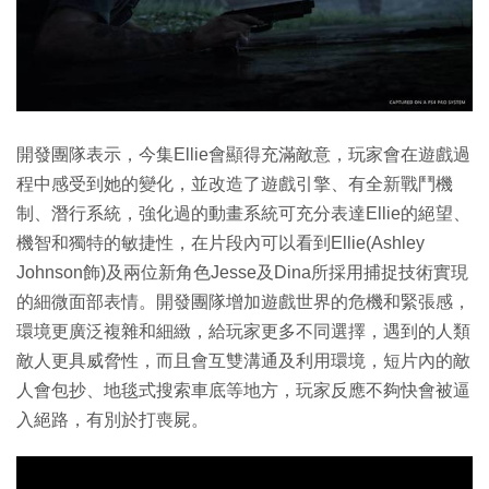
開發團隊表示，今集Ellie會顯得充滿敵意，玩家會在遊戲過
程中感受到她的變化，並改造了遊戲引擎、有全新戰鬥機
制、潛行系統，強化過的動畫系統可充分表達Ellie的絕望、
機智和獨特的敏捷性，在片段內可以看到Ellie(Ashley
Johnson飾)及兩位新角色Jesse及Dina所採用捕捉技術實現
的細微面部表情。開發團隊增加遊戲世界的危機和緊張感，
環境更廣泛複雜和細緻，給玩家更多不同選擇，遇到的人類
敵人更具威脅性，而且會互雙溝通及利用環境，短片內的敵
人會包抄、地毯式搜索車底等地方，玩家反應不夠快會被逼
入絕路，有別於打喪屍。