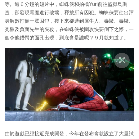
等。逾６分鐘的短片中，蜘蛛俠和拍檔Yuri前往監獄島調
查，卻發現電魔進行破壞，釋放所有囚犯。蜘蛛俠要使出渾
身解數打倒一眾囚犯，接下來卻遭到犀牛人、毒蠍、毒蠍、
禿鷹及負面先生的夾攻，在蜘蛛俠被圍攻快要倒下之際，一
個令他錯愕的面孔出現，到底會是誰呢？９月就知道了。
由於遊戲已經接近完成開發，今年在發布會就設立了大量試