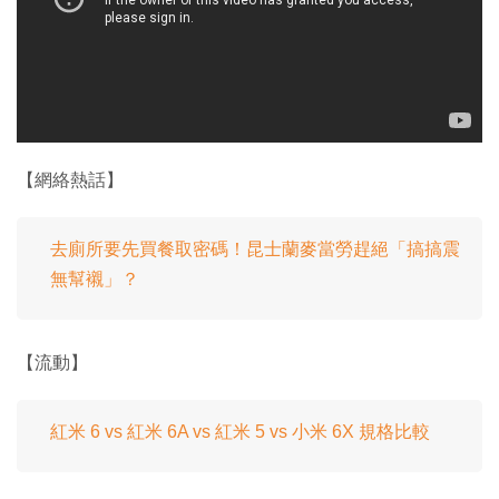
【網絡熱話】
去廁所要先買餐取密碼！昆士蘭麥當勞趕絕「搞搞震
無幫襯」？
【流動】
紅米 6 vs 紅米 6A vs 紅米 5 vs 小米 6X 規格比較