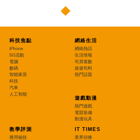
科技焦點
網絡生活
iPhone
網絡熱話
5G流動
生活情報
電腦
筍買着數
數碼
旅遊筍料
智能家居
熱門話題
科技
汽車
人工智能
遊戲動漫
熱門遊戲
電競裝備
動漫玩具
教學評測
IT TIMES
應用秘技
業界頭條