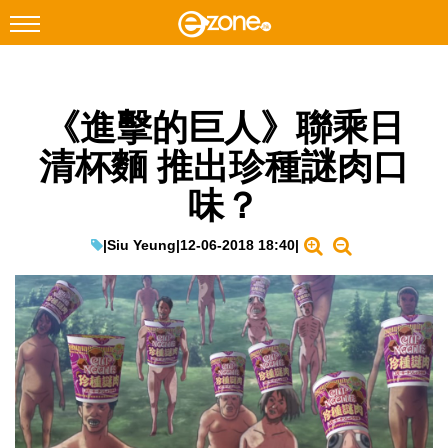
搜尋
《進擊的巨人》聯乘日
Facebook
Instagram
清杯麵 推出珍種謎肉口
科技焦點
味？
網絡生活
遊戲動漫
|
Siu Yeung
|
12-06-2018 18:40
|
教學評測
EduTech
IT Times
生成式AI與雲端應用
Enterprise Digital Transformation