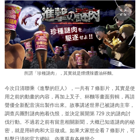
所謂「珍種謎肉」，其實就是煙燻辣醬油杯麵。
今次日清聯乘《進擊的巨人》，一共有 7 條影片，其實是使
用之前的動畫的內容，再加上叉子、杯麵等畫面剪輯，再請
聲優全新配音演出製作出來。故事講述世界已被謎肉主宰，
調查兵團對謎肉抱着仇恨，並決定展開第 729 次的謎肉討
伐行動。不過若之前有留意相關新聞，大概已知道謎肉的秘
密，就是用碎肉和大豆做成。如果大家想全看 7 條影片，可
點擊日清的官方網站，內裏還有各種簡介。