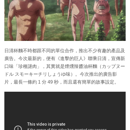
特集
日清杯麵不時都跟不同的單位合作，推出不少有趣的產品及
廣告。今次最新的，便有《進擊的巨人》聯乘日清，宣傳新
口味「珍種謎肉」，其實就是煙燻辣醬油杯麵（カップヌー
ドル スモーキーチリしょうゆ味）。今次推出的廣告影
片，最長一條約 1 分 49 秒，而且還有簡單的故事設定。