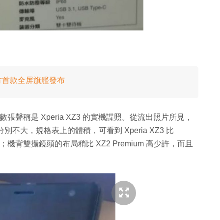
登場！廠方首款全屏旗艦發布
放數張聲稱是 Xperia XZ3 的實機諜照。從流出照片所見，
um 分別不大，規格表上的體積，可看到 Xperia XZ3 比
183g；機背雙攝鏡頭的布局稍比 XZ2 Premium 高少許，而且
。