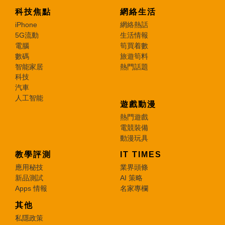
科技焦點
網絡生活
iPhone
網絡熱話
5G流動
生活情報
電腦
筍買着數
數碼
旅遊筍料
智能家居
熱門話題
科技
汽車
人工智能
遊戲動漫
熱門遊戲
電競裝備
動漫玩具
教學評測
IT TIMES
應用秘技
業界頭條
新品測試
AI 策略
Apps 情報
名家專欄
其他
私隱政策