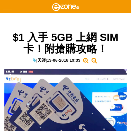
搜尋
$1 入手 5GB 上網 SIM
Facebook
Instagram
卡！附搶購攻略！
科技焦點
網絡生活
|
天師
|
13-06-2018 19:33
|
遊戲動漫
教學評測
EduTech
IT Times
生成式AI與雲端應用
Enterprise Digital Transformation