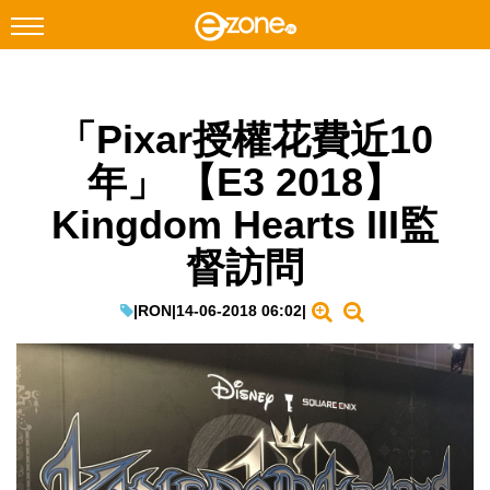
搜尋
「Pixar授權花費近10
Facebook
Instagram
年」 【E3 2018】
科技焦點
Kingdom Hearts III監
網絡生活
督訪問
遊戲動漫
教學評測
|
RON
|
14-06-2018 06:02
|
EduTech
IT Times
生成式AI與雲端應用
Enterprise Digital Transformation