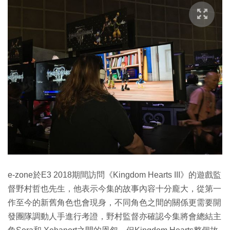
e-zone於E3 2018期間訪問《Kingdom Hearts III》的遊戲監
督野村哲也先生，他表示今集的故事內容十分龐大，從第一
作至今的新舊角色也會現身，不同角色之間的關係更需要開
發團隊調動人手進行考證，野村監督亦確認今集將會總結主