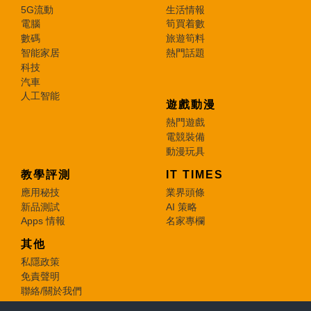
5G流動
生活情報
電腦
筍買着數
數碼
旅遊筍料
智能家居
熱門話題
科技
汽車
人工智能
遊戲動漫
熱門遊戲
電競裝備
動漫玩具
教學評測
IT TIMES
應用秘技
業界頭條
新品測試
AI 策略
Apps 情報
名家專欄
其他
私隱政策
免責聲明
聯絡/關於我們