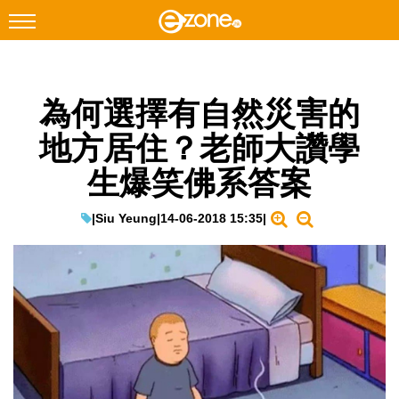
搜尋
為何選擇有自然災害的
Facebook
Instagram
地方居住？老師大讚學
科技焦點
生爆笑佛系答案
網絡生活
遊戲動漫
|
Siu Yeung
|
14-06-2018 15:35
|
教學評測
EduTech
IT Times
生成式AI與雲端應用
Enterprise Digital Transformation