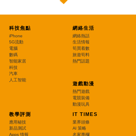
科技焦點
網絡生活
iPhone
網絡熱話
5G流動
生活情報
電腦
筍買着數
數碼
旅遊筍料
智能家居
熱門話題
科技
汽車
人工智能
遊戲動漫
熱門遊戲
電競裝備
動漫玩具
教學評測
IT TIMES
應用秘技
業界頭條
新品測試
AI 策略
Apps 情報
名家專欄