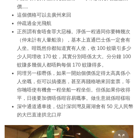
價.....
這個價格可以去廣州來回
仲疏過金光飛航
正所謂有食唔食罪大惡極。淨係一程過同你要轉幾次
（仲未計有人暈船浪），基本上直通巴士係一定會有
人坐。咁既然你都知道實有人坐，收 100 蚊吸引多少
少人同埋收 170 蚊，其實分別唔係太大。分分鐘 100
蚊賺多幾個人都唔夠每個 170 蚊賺得多。
同埋另一樣嘢係，如果一開始個價係定得太高真係小
人坐嘅，佢可以搞優惠，甚至再賤格啲來回套票，等
你哋唔使有機會一程坐船一程坐佢。但係如果你收得
平，日後要加價唔係咁容易嘅事。做生意就係咁樣啦
深中通道通車後，估計深圳灣及羅湖會有 50 元人民幣
的大巴直達拱北口岸