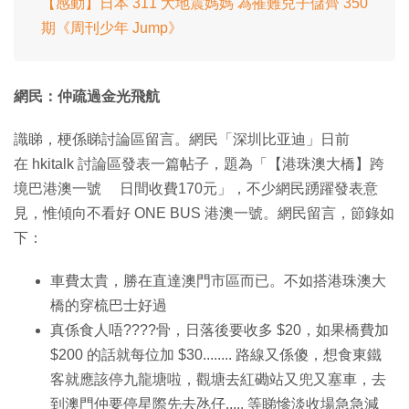
【感動】日本 311 大地震媽媽 為罹難兒子儲齊 350
期《周刊少年 Jump》
網民：仲疏過金光飛航
識睇，梗係睇討論區留言。網民「深圳比亚迪」日前
在 hkitalk 討論區發表一篇帖子，題為「【港珠澳大橋】跨
境巴港澳一號 日間收費170元」，不少網民踴躍發表意
見，惟傾向不看好 ONE BUS 港澳一號。網民留言，節錄如
下：
車費太貴，勝在直達澳門市區而已。不如搭港珠澳大
橋的穿梳巴士好過
真係食人唔????骨，日落後要收多 $20，如果橋費加
$200 的話就每位加 $30........ 路線又係傻，想食東鐵
客就應該停九龍塘啦，觀塘去紅磡站又兜又塞車，去
到澳門仲要停星際先去氹仔..... 等睇慘淡收場急急減