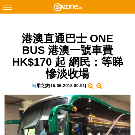
搜尋
港澳直通巴士 ONE
Facebook
Instagram
BUS 港澳一號車費
科技焦點
HK$170 起 網民：等睇
網絡生活
慘淡收場
遊戲動漫
教學評測
|
柔之拔
|
15-06-2018 00:51
|
EduTech
IT Times
生成式AI與雲端應用
Enterprise Digital Transformation