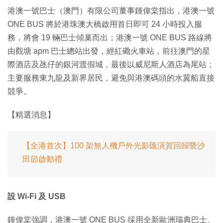
港澳一號巴士（澳門）有限公司董事鍾偉棠指出，港澳一號
ONE BUS 將於港珠澳大橋啟用首日即可 24 小時投入服
務，將會 19 輛巴士傾巢而出；港澳一號 ONE BUS 路線將
由觀塘 apm 巴士總站出發，經紅磡火車站，前往澳門的星
際酒店及氹仔的銀河渡假城，最後以威尼斯人酒店為尾站；
主要服務東九龍及新界居民，避免與港澳碼頭的水翼船直接
競爭。
【精選消息】
【全港首次】100 架無人機戶外光影匯演賀回歸暨沙
田節啟動禮
設 Wi-Fi 及 USB
鐘偉棠強調，港澳一號 ONE BUS 採用全新歐洲瑞典巴士、