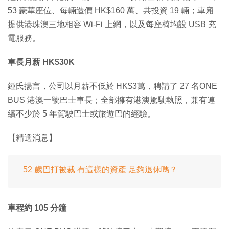
53 豪華座位、每輛造價 HK$160 萬、共投資 19 輛；車廂
提供港珠澳三地相容 Wi-Fi 上網，以及每座椅均設 USB 充
電服務。
車長月薪 HK$30K
鍾氏揚言，公司以月薪不低於 HK$3萬，聘請了 27 名ONE
BUS 港澳一號巴士車長；全部擁有港澳駕駛執照，兼有連
續不少於 5 年駕駛巴士或旅遊巴的經驗。
【精選消息】
52 歲巴打被裁 有這樣的資產 足夠退休嗎？
車程約 105 分鐘