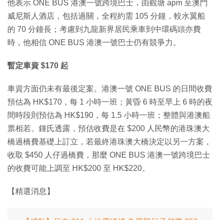
他表示 ONE BUS 港澳一號跨境巴士，由觀塘 apm 至澳門
威尼斯人酒店，包括過關，全程約需 105 分鐘，較水翼船
的 70 分鐘長；考慮到九龍新界居民乘車到中環碼頭亦費
時，他相信 ONE BUS 港澳一號巴士仍有競爭力。
暫定車資 $170 起
車資方面仍未有最後定案。港澳一號 ONE BUS 的日間收費
預估為 HK$170，每 1 小時一班；黃昏 6 時至早上 6 時的夜
間時段則預估為 HK$190，每 1.5 小時一班；整體與港澳船
票相若。鍾氏透露，預估收費是在 $200 人民幣的港珠澳大
橋過橋費基礎上訂立，若最終港珠澳大橋決定以另一方案，
收取 $450 人仔過橋費，那麼 ONE BUS 港澳一號跨境巴士
的收費可能上調至 HK$200 至 HK$220。
【精選消息】