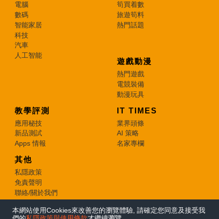
電腦
筍買着數
數碼
旅遊筍料
智能家居
熱門話題
科技
汽車
人工智能
遊戲動漫
熱門遊戲
電競裝備
動漫玩具
教學評測
IT TIMES
應用秘技
業界頭條
新品測試
AI 策略
Apps 情報
名家專欄
其他
私隱政策
免責聲明
聯絡/關於我們
本網站使用Cookies來改善您的瀏覽體驗, 請確定您同意及接受我
© 2026 e-zone. All Rights Reserved.
們的
私隱政策與使用條款
才繼續瀏覽。