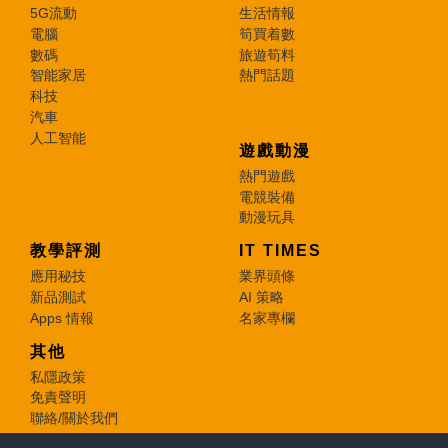
5G流動
生活情報
電腦
筍買着數
數碼
旅遊筍料
智能家居
熱門話題
科技
汽車
人工智能
遊戲動漫
熱門遊戲
電競裝備
動漫玩具
教學評測
IT TIMES
應用秘技
業界頭條
新品測試
AI 策略
Apps 情報
名家專欄
其他
私隱政策
免責聲明
聯絡/關於我們