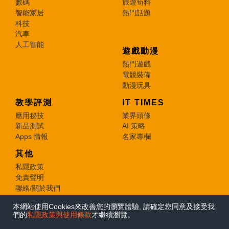
數碼
旅遊筍料
智能家居
熱門話題
科技
汽車
人工智能
遊戲動漫
熱門遊戲
電競裝備
動漫玩具
教學評測
IT TIMES
應用秘技
業界頭條
新品測試
AI 策略
Apps 情報
名家專欄
其他
私隱政策
免責聲明
聯絡/關於我們
本網站使用Cookies來改善您的瀏覽體驗, 請確定您同意及接受我
© 2026 e-zone. All Rights Reserved.
們的
私隱政策與使用條款
才繼續瀏覽。