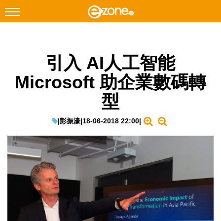
搜尋
引入 AI人工智能
Facebook
Instagram
Microsoft 助企業數碼轉
科技焦點
型
網絡生活
遊戲動漫
|
彭振濠
|
18-06-2018 22:00
|
教學評測
EduTech
IT Times
生成式AI與雲端應用
Enterprise Digital Transformation