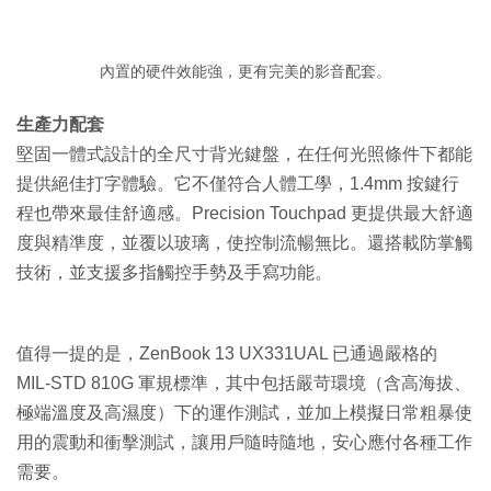
內置的硬件效能強，更有完美的影音配套。
生產力配套
堅固一體式設計的全尺寸背光鍵盤，在任何光照條件下都能
提供絕佳打字體驗。它不僅符合人體工學，1.4mm 按鍵行
程也帶來最佳舒適感。Precision Touchpad 更提供最大舒適
度與精準度，並覆以玻璃，使控制流暢無比。還搭載防掌觸
技術，並支援多指觸控手勢及手寫功能。
值得一提的是，ZenBook 13 UX331UAL 已通過嚴格的
MIL-STD 810G 軍規標準，其中包括嚴苛環境（含高海拔、
極端溫度及高濕度）下的運作測試，並加上模擬日常粗暴使
用的震動和衝擊測試，讓用戶隨時隨地，安心應付各種工作
需要。