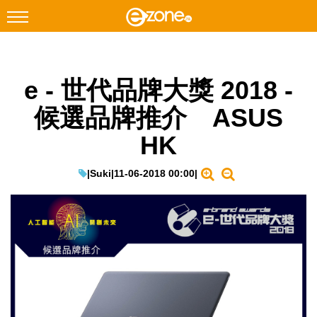
搜尋
e - 世代品牌大獎 2018 -
Facebook
Instagram
候選品牌推介 ASUS
科技焦點
HK
網絡生活
遊戲動漫
|
Suki
|
11-06-2018 00:00
|
教學評測
EduTech
IT Times
生成式AI與雲端應用
Enterprise Digital Transformation