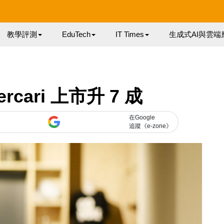
教學評測
EduTech
IT Times
生成式AI與雲端
cari 上市升 7 成
在Google
追蹤《e-zone》