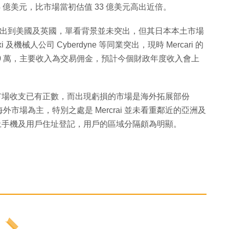
市值 74 億美元，比市場當初估值 33 億美元高出近倍。
場只走出到美國及英國，單看背景並未突出，但其日本本土市場
械人公司 Cyberdyne 等同業突出，現時 Mercari 的
,050 萬，主要收入為交易佣金，預計今個財政年度收入會上
本土市場收支已有正數，而出現虧損的市場是海外拓展部份
場為主，特別之處是 Mercrai 並未看重鄰近的亞洲及
本本土手機及用戶住址登記，用戶的區域分隔頗為明顯。