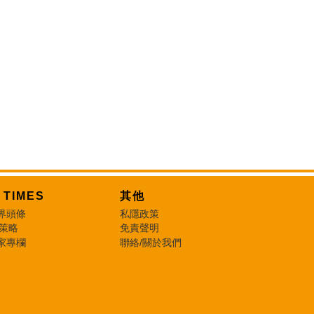
T TIMES
其他
界頭條
私隱政策
 策略
免責聲明
家專欄
聯絡/關於我們