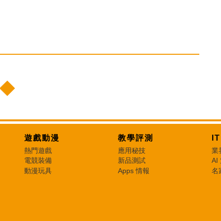
遊戲動漫
教學評測
I
熱門遊戲
應用秘技
業
電競裝備
新品測試
AI
動漫玩具
Apps 情報
名