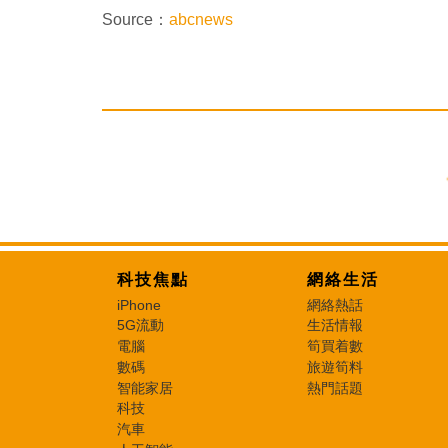
Source：
abcnews
科技焦點
網絡生活
iPhone
網絡熱話
5G流動
生活情報
電腦
筍買着數
數碼
旅遊筍料
智能家居
熱門話題
科技
汽車