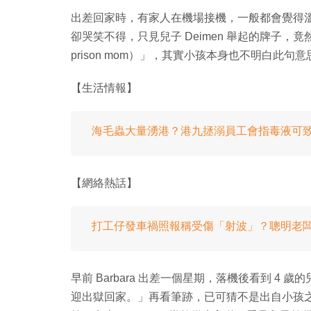
出差回家時，有家人在機場接機，一般都會覺得溫馨開心
卻哭笑不得，只見兒子 Deimen 舉起的牌子，竟然寫
prison mom）」，其實小孩本身也不明白此句意思，
【生活情報】
海毛蟲大量湧港？港九拯溺員工會指毒液可
【網絡熱話】
打工仔發車禍照報稱受傷「射波」？聰明老闆：G
早前 Barbara 出差一個星期，落機後看到 
迎出獄回家。」再看筆跡，已可猜不是出自小孩之手