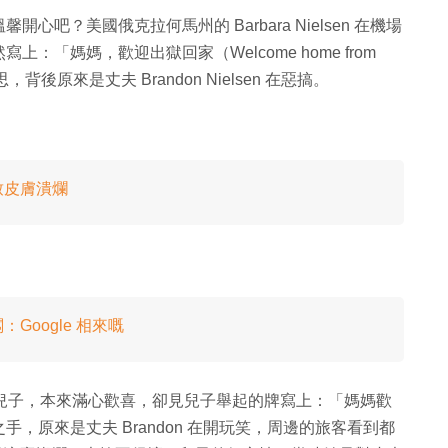
吧？美國俄克拉何馬州的 Barbara Nielsen 在機場
上：「媽媽，歡迎出獄回家（Welcome home from
背後原來是丈夫 Brandon Nielsen 在惡搞。
致皮膚潰爛
oogle 相來嘅
4 歲的兒子，本來滿心歡喜，卻見兒子舉起的牌寫上：「媽媽歡
，原來是丈夫 Brandon 在開玩笑，周邊的旅客看到都