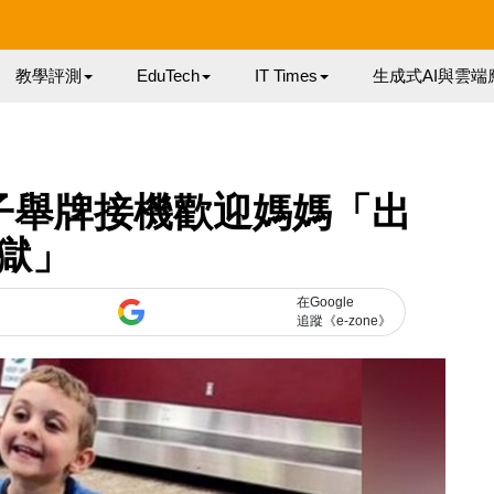
教學評測
EduTech
IT Times
生成式AI與雲端
兒子舉牌接機歡迎媽媽「出
獄」
在Google
追蹤《e-zone》